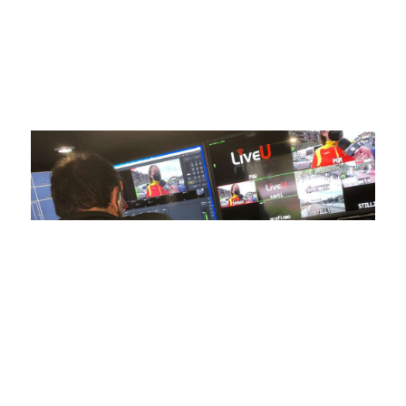
avanzada para brindar experiencias visuales y auditivas sin
igual a nuestros espectadores. Desde emocionantes
competiciones en vivo hasta resúmenes destacados,
estamos comprometidos en ofrecer contenido deportivo de
alta calidad, transformando la forma en que disfrutas y te
conectas con tus deportes favoritos.
En nuestra empresa, invertimos continuamente en
tecnología de punta para mejorar las retransmisiones
deportivas. Nuestro equipo de expertos técnicos trabaja
incansablemente para garantizar que cada detalle sea
capturado con precisión y transmitido con la máxima
calidad a través de nuestros canales digitales. Utilizamos
equipos de última generación, como cámaras de alta
definición, sistemas de transmisión en tiempo real y
plataformas interactivas, para ofrecer a nuestros