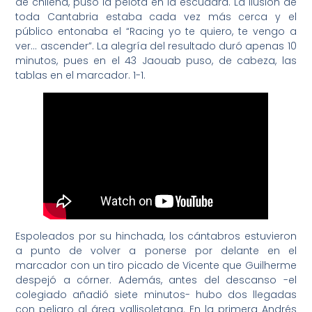
de chilena, puso la pelota en la escuadra. La ilusión de
toda Cantabria estaba cada vez más cerca y el
público entonaba el “Racing yo te quiero, te vengo a
ver… ascender”. La alegría del resultado duró apenas 10
minutos, pues en el 43 Jaouab puso, de cabeza, las
tablas en el marcador. 1-1.
Espoleados por su hinchada, los cántabros estuvieron
a punto de volver a ponerse por delante en el
marcador con un tiro picado de Vicente que Guilherme
despejó a córner. Además, antes del descanso -el
colegiado añadió siete minutos- hubo dos llegadas
con peligro al área vallisoletana. En la primera Andrés