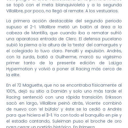
se topó con el meta blanquivioleta y a la segunda
Villalibre, por poco, no llegó al remate. A los vestuarios.
La primera acción destacable del segundo periodo
supuso el 2-1. Villalibre metió un balón al área a la
cabeza de Mantilla, que cuando iba a rematar sufrió
una aparatosa entrada de Clerc. El defensa pucelano
subió la pierna a la altura de la ‘testa’ del camargués y
el colegiado lo tuvo claro. Penalti y expulsión. Andrés,
con la zurda, batió a Guilherme, marcó su vigésimo
primer tanto de la presente edición de LaLiga
Hypermotion y volvió a poner al Racing más cerca de
la elite.
En el 72 Maguette, que no se encontraba físicamente al
100%, dejó su sitio a Damián y solo uno más tarde el
Racing sentenció con una rápida transición. Eriksson
sacó en largo, Villalibre peinó atrás, Vicente combinó
de nuevo con ‘el búfalo’ y éste se la cedió a Andrés
para que hiciera el
3-1
. Ya con todo el banquillo en pie y
el estadio cantando, Suleiman puso el broche de oro
para cerrar un partido histórico. En Primera.