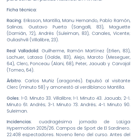
Ficha técnica:
Racing
: Eriksson, Mantilla, Manu Hernando, Pablo Ramón,
Salinas; Gustavo Puerta (Sangalli, 83), Maguette
(Damián, 72), Andrés (Suleiman, 83), Canales, Vicente;
Guliashvili (Villalibre, 23).
Real Valladolid
: Guilherme, Ramón Martínez (Erlien, 83),
Lachuer, Latasa (Galde, 83), Alejo, Maroto (Meseguer,
64), Clerc, Ponceau (Alani, 68), Peter, Jaouab y Carvajal
(Tomeo, 64).
Árbitro
: Carlos Muñiz (aragonés). Expulsó al visitante
Clerc (minuto 58) y amonestó al verdiblanco Mantilla.
Goles
: 1-0. Minuto 33. Villalibre; 1-1. Minuto 43. Jaouab; 2-1.
Minuto 61. Andrés; 3-1. Minuto 73. Andrés; 4-1. Minuto 90.
Suleiman.
Incidencias
: cuadragésima jornada de LaLiga
Hypermotion 2025/26. Campos de Sport de El Sardinero.
22.408 espectadores. Noveno lleno del curso. Antes del