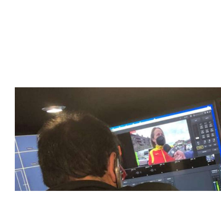
Somos líderes indiscutibles en el mundo de la televisión d
ofrecer retransmisiones deportivas de última generación, 
compromiso con la innovación y la excelencia nos ha posi
tecnología avanzada para brindar experiencias visuales y 
emocionantes competiciones en vivo hasta resúmenes de
contenido deportivo de alta calidad, transformando la form
favoritos.
En nuestra empresa, invertimos continuamente en tecnolog
deportivas. Nuestro equipo de expertos técnicos trabaja i