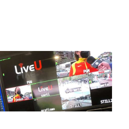
igital deportiva. En nuestra empresa, nos enorgullece
respaldadas por una tecnología de vanguardia. Nuestro
cionado como referentes en la aplicación de
auditivas sin igual a nuestros espectadores. Desde
stacados, estamos comprometidos en ofrecer
a en que disfrutas y te conectas con tus deportes
ía de punta para mejorar las retransmisiones
ncansablemente para garantizar que cada detalle sea