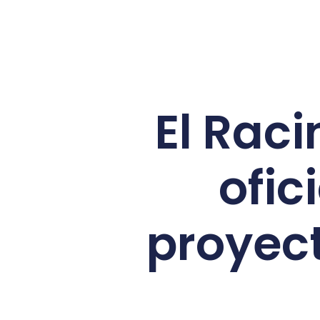
El Raci
ofic
proyect