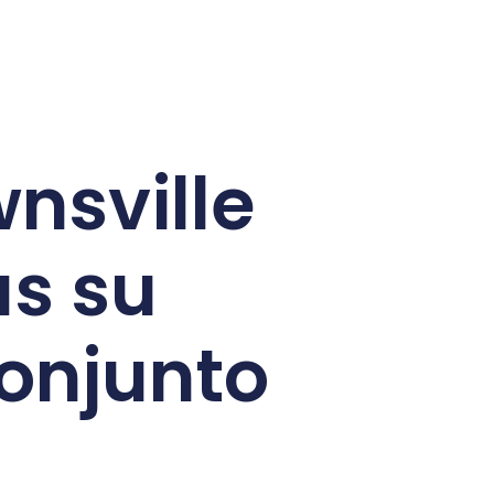
wnsville
as su
conjunto