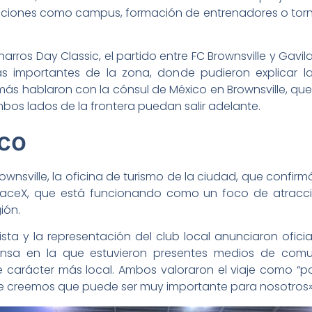
vaciones como campus, formación de entrenadores o torn
harros Day Classic, el partido entre FC Brownsville y Ga
s importantes de la zona, donde pudieron explicar la 
ás hablaron con la cónsul de México en Brownsville, que
mbos lados de la frontera puedan salir adelante.
ico
ownsville, la oficina de turismo de la ciudad, que confirm
e SpaceX, que está funcionando como un foco de atrac
ión.
uista y la representación del club local anunciaron ofic
nsa en la que estuvieron presentes medios de comun
 carácter más local. Ambos valoraron el viaje como “po
 creemos que puede ser muy importante para nosotros