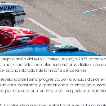
la organización del Rallye Festival Hoznayo 2026 comenza
ros más esperados del calendario automovilístico, que en
e los años dorados de la historia de los rallyes.
á desvelando de forma progresiva, con anuncios diarios en
guimiento constante y manteniendo la emoción durant
ito por día, será una cuenta atrás cargada de expecta
inscritos de primer nivel, entre los que se incluirán pilo