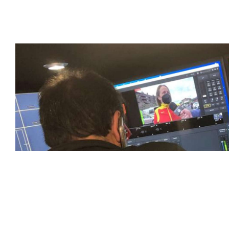
emocionantes competiciones en vivo hasta resúmenes de
contenido deportivo de alta calidad, transformando la form
favoritos.
En nuestra empresa, invertimos continuamente en tecnolog
deportivas. Nuestro equipo de expertos técnicos trabaja i
capturado con precisión y transmitido con la máxima calida
equipos de última generación, como cámaras de alta defini
plataformas interactivas, para ofrecer a nuestros espect