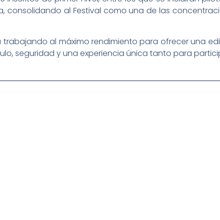
iva, consolidando al Festival como una de las concentr
tá trabajando al máximo rendimiento para ofrecer una e
ulo, seguridad y una experiencia única tanto para partic
igital deportiva. En nuestra empresa, nos enorgullece
respaldadas por una tecnología de vanguardia. Nuestro
cionado como referentes en la aplicación de
auditivas sin igual a nuestros espectadores. Desde