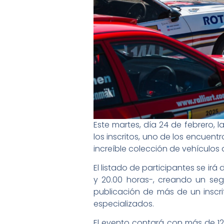
Este martes, día 24 de febrero, 
los inscritos, uno de los encuent
increíble colección de vehículos d
El listado de participantes se ir
y 20.00 horas-, creando un se
publicación de más de un inscr
especializados.
El evento contará con más de 125 