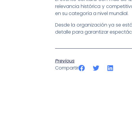
relevancia histórica y competit
en su categoría a nivel mundial.
Desde la organización ya se es
detalle para garantizar espectác
Previous
Compartir
SportPublic
Somos líderes indiscutibles en el mundo de la televisión d
ofrecer retransmisiones deportivas de última generación, 
compromiso con la innovación y la excelencia nos ha posi
tecnología avanzada para brindar experiencias visuales y 