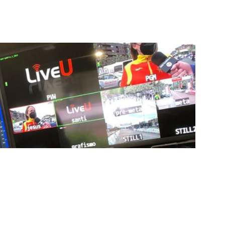
stacados, estamos comprometidos en ofrecer
a en que disfrutas y te conectas con tus deportes
ía de punta para mejorar las retransmisiones
ncansablemente para garantizar que cada detalle sea
d a través de nuestros canales digitales. Utilizamos
ción, sistemas de transmisión en tiempo real y
adores una experiencia inmersiva y envolvente. Como