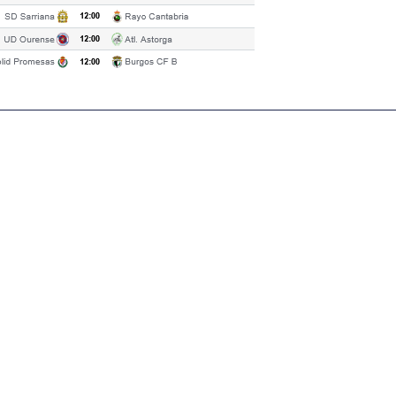
igital deportiva. En nuestra empresa, nos enorgullece
respaldadas por una tecnología de vanguardia. Nuestro
cionado como referentes en la aplicación de
auditivas sin igual a nuestros espectadores. Desde
stacados, estamos comprometidos en ofrecer
a en que disfrutas y te conectas con tus deportes