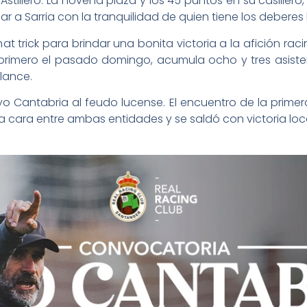
stillero. La novena plaza y los 45 puntos en su casillero,
viajar a Sarria con la tranquilidad de quien tiene los debere
 trick para brindar una bonita victoria a la afición racin
l primero el pasado domingo, acumula ocho y tres asist
alance.
Rayo Cantabria al feudo lucense. El encuentro de la prime
a cara entre ambas entidades y se saldó con victoria loc