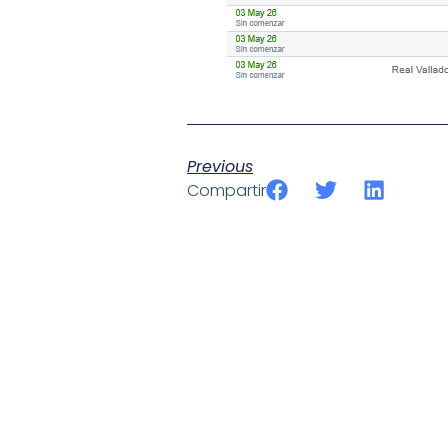
Previous
Compartir
SportPublic
Somos líderes indiscutibles en el mundo de la televisión d
ofrecer retransmisiones deportivas de última generación, 
compromiso con la innovación y la excelencia nos ha posi
tecnología avanzada para brindar experiencias visuales y 
emocionantes competiciones en vivo hasta resúmenes de
contenido deportivo de alta calidad, transformando la form