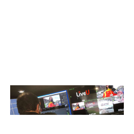
SportPublic
Somos líderes indiscutibles en el mundo de la televisión
digital deportiva. En nuestra empresa, nos enorgullece
ofrecer retransmisiones deportivas de última generación,
respaldadas por una tecnología de vanguardia. Nuestro
compromiso con la innovación y la excelencia nos ha
posicionado como referentes en la aplicación de tecnología
avanzada para brindar experiencias visuales y auditivas sin
igual a nuestros espectadores. Desde emocionantes
competiciones en vivo hasta resúmenes destacados,
estamos comprometidos en ofrecer contenido deportivo de
alta calidad, transformando la forma en que disfrutas y te
conectas con tus deportes favoritos.
En nuestra empresa, invertimos continuamente en
tecnología de punta para mejorar las retransmisiones