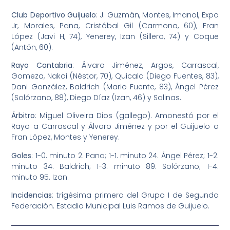
Club Deportivo Guijuelo
: J. Guzmán, Montes, Imanol, Expo
Jr, Morales, Pana, Cristóbal Gil (Carmona, 60), Fran
López (Javi H, 74), Yenerey, Izan (Sillero, 74) y Coque
(Antón, 60).
Rayo Cantabria
: Álvaro Jiménez, Argos, Carrascal,
Gomeza, Nakai (Néstor, 70), Quicala (Diego Fuentes, 83),
Dani González, Baldrich (Mario Fuente, 83), Ángel Pérez
(Solórzano, 88), Diego Díaz (Izan, 46) y Salinas.
Árbitro
: Miguel Oliveira Dios (gallego). Amonestó por el
Rayo a Carrascal y Álvaro Jiménez y por el Guijuelo a
Fran López, Montes y Yenerey.
Goles
: 1-0. minuto 2. Pana; 1-1. minuto 24. Ángel Pérez; 1-2.
minuto 34. Baldrich; 1-3. minuto 89. Solórzano; 1-4.
minuto 95. Izan.
Incidencias
: trigésima primera del Grupo I de Segunda
Federación. Estadio Municipal Luis Ramos de Guijuelo.