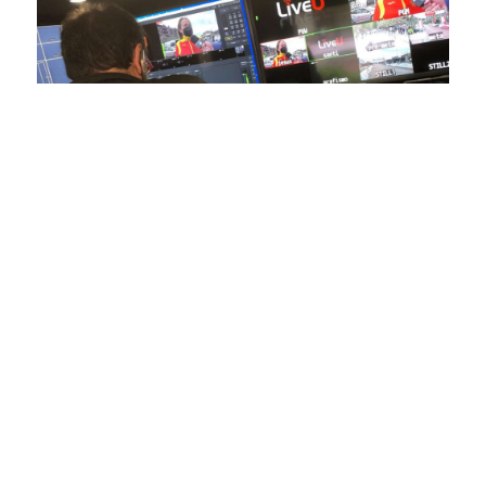
En nuestra empresa, invertimos continuamente en
tecnología de punta para mejorar las retransmisiones
deportivas. Nuestro equipo de expertos técnicos trabaja
incansablemente para garantizar que cada detalle sea
capturado con precisión y transmitido con la máxima
calidad a través de nuestros canales digitales. Utilizamos
equipos de última generación, como cámaras de alta
definición, sistemas de transmisión en tiempo real y
plataformas interactivas, para ofrecer a nuestros
espectadores una experiencia inmersiva y envolvente. Como
pioneros en el uso de la tecnología aplicada a las
retransmisiones deportivas, estamos constantemente
explorando nuevas soluciones y adoptando las últimas
tendencias para llevar a nuestros espectadores al corazón de
la acción, dondequiera que estén.