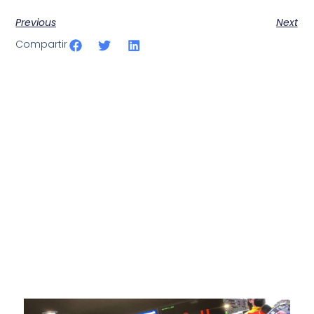
Previous
Next
Compartir
SportPublic
Somos líderes indiscutibles en el mundo de la televisión
digital deportiva. En nuestra empresa, nos enorgullece
ofrecer retransmisiones deportivas de última generación,
respaldadas por una tecnología de vanguardia. Nuestro
compromiso con la innovación y la excelencia nos ha
posicionado como referentes en la aplicación de tecnología
avanzada para brindar experiencias visuales y auditivas sin
igual a nuestros espectadores. Desde emocionantes
competiciones en vivo hasta resúmenes destacados,
estamos comprometidos en ofrecer contenido deportivo de
alta calidad, transformando la forma en que disfrutas y te
conectas con tus deportes favoritos.