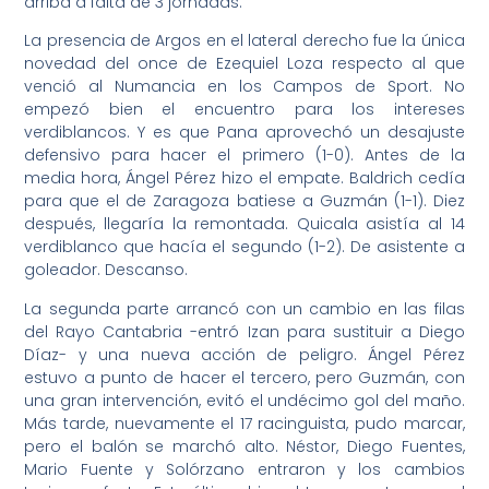
arriba a falta de 3 jornadas.
La presencia de Argos en el lateral derecho fue la única
novedad del once de Ezequiel Loza respecto al que
venció al Numancia en los Campos de Sport. No
empezó bien el encuentro para los intereses
verdiblancos. Y es que Pana aprovechó un desajuste
defensivo para hacer el primero (1-0). Antes de la
media hora, Ángel Pérez hizo el empate. Baldrich cedía
para que el de Zaragoza batiese a Guzmán (1-1). Diez
después, llegaría la remontada. Quicala asistía al 14
verdiblanco que hacía el segundo (1-2). De asistente a
goleador. Descanso.
La segunda parte arrancó con un cambio en las filas
del Rayo Cantabria -entró Izan para sustituir a Diego
Díaz- y una nueva acción de peligro. Ángel Pérez
estuvo a punto de hacer el tercero, pero Guzmán, con
una gran intervención, evitó el undécimo gol del maño.
Más tarde, nuevamente el 17 racinguista, pudo marcar,
pero el balón se marchó alto. Néstor, Diego Fuentes,
Mario Fuente y Solórzano entraron y los cambios