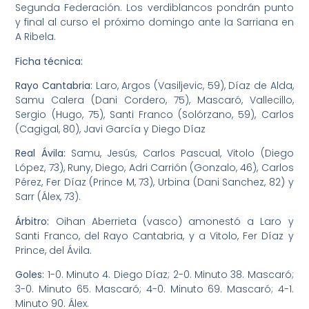
Segunda Federación. Los verdiblancos pondrán punto
y final al curso el próximo domingo ante la Sarriana en
A Ribela.
Ficha técnica:
Rayo Cantabria:
Laro, Argos (Vasiljevic, 59), Díaz de Alda,
Samu Calera (Dani Cordero, 75), Mascaró, Vallecillo,
Sergio (Hugo, 75), Santi Franco (Solórzano, 59), Carlos
(Cagigal, 80), Javi García y Diego Díaz
Real Ávila:
Samu, Jesús, Carlos Pascual, Vitolo (Diego
López, 73), Runy, Diego, Adri Carrión (Gonzalo, 46), Carlos
Pérez, Fer Díaz (Prince M, 73), Urbina (Dani Sanchez, 82) y
Sarr (Álex, 73).
Árbitro:
Oihan Aberrieta (vasco) amonestó a Laro y
Santi Franco, del Rayo Cantabria, y a Vitolo, Fer Díaz y
Prince, del Ávila.
Goles:
1-0. Minuto 4. Diego Díaz; 2-0. Minuto 38. Mascaró;
3-0. Minuto 65. Mascaró; 4-0. Minuto 69. Mascaró; 4-1.
Minuto 90. Álex.