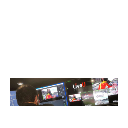
Somos líderes indiscutibles en el mundo de la televisión
digital deportiva. En nuestra empresa, nos enorgullece
ofrecer retransmisiones deportivas de última generación,
respaldadas por una tecnología de vanguardia. Nuestro
compromiso con la innovación y la excelencia nos ha
posicionado como referentes en la aplicación de tecnología
avanzada para brindar experiencias visuales y auditivas sin
igual a nuestros espectadores. Desde emocionantes
competiciones en vivo hasta resúmenes destacados,
estamos comprometidos en ofrecer contenido deportivo de
alta calidad, transformando la forma en que disfrutas y te
conectas con tus deportes favoritos.
En nuestra empresa, invertimos continuamente en
tecnología de punta para mejorar las retransmisiones
deportivas. Nuestro equipo de expertos técnicos trabaja