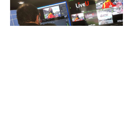
En nuestra empresa, invertimos continuamente en
tecnología de punta para mejorar las retransmisiones
deportivas. Nuestro equipo de expertos técnicos trabaja
incansablemente para garantizar que cada detalle sea
capturado con precisión y transmitido con la máxima
calidad a través de nuestros canales digitales. Utilizamos
equipos de última generación, como cámaras de alta
definición, sistemas de transmisión en tiempo real y
plataformas interactivas, para ofrecer a nuestros
espectadores una experiencia inmersiva y envolvente. Como
pioneros en el uso de la tecnología aplicada a las
retransmisiones deportivas, estamos constantemente
explorando nuevas soluciones y adoptando las últimas
tendencias para llevar a nuestros espectadores al corazón de
la acción, dondequiera que estén.