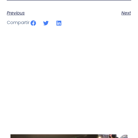
Previous
Next
Compartir
SportPublic
Somos líderes indiscutibles en el mundo de la televisión
digital deportiva. En nuestra empresa, nos enorgullece
ofrecer retransmisiones deportivas de última generación,
respaldadas por una tecnología de vanguardia. Nuestro
compromiso con la innovación y la excelencia nos ha
posicionado como referentes en la aplicación de tecnología
avanzada para brindar experiencias visuales y auditivas sin
igual a nuestros espectadores. Desde emocionantes
competiciones en vivo hasta resúmenes destacados,
estamos comprometidos en ofrecer contenido deportivo de
alta calidad, transformando la forma en que disfrutas y te
conectas con tus deportes favoritos.