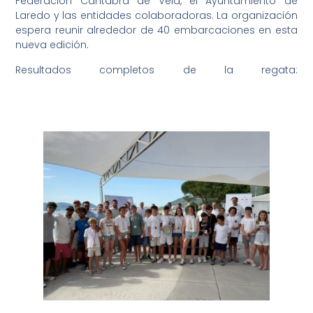
Federación Cántabra de Vela, el Ayuntamiento de
Laredo y las entidades colaboradoras. La organización
espera reunir alrededor de 40 embarcaciones en esta
nueva edición.
Resultados completos de la regata:
https://rcnlaredo.sailti.com/es/default/races/race-toa?
text=CampeonatodeCantabriaInterclubsporEquiposClaseO
es-2-es