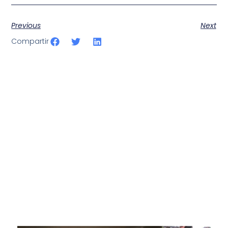
Previous
Next
Compartir
SportPublic
Somos líderes indiscutibles en el mundo de la televisión
digital deportiva. En nuestra empresa, nos enorgullece
ofrecer retransmisiones deportivas de última generación,
respaldadas por una tecnología de vanguardia. Nuestro
compromiso con la innovación y la excelencia nos ha
posicionado como referentes en la aplicación de tecnología
avanzada para brindar experiencias visuales y auditivas sin
igual a nuestros espectadores. Desde emocionantes
competiciones en vivo hasta resúmenes destacados,
estamos comprometidos en ofrecer contenido deportivo de
alta calidad, transformando la forma en que disfrutas y te
conectas con tus deportes favoritos.