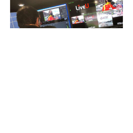
En nuestra empresa, invertimos continuamente en
tecnología de punta para mejorar las retransmisiones
deportivas. Nuestro equipo de expertos técnicos trabaja
incansablemente para garantizar que cada detalle sea
capturado con precisión y transmitido con la máxima
calidad a través de nuestros canales digitales. Utilizamos
equipos de última generación, como cámaras de alta
definición, sistemas de transmisión en tiempo real y
plataformas interactivas, para ofrecer a nuestros
espectadores una experiencia inmersiva y envolvente. Como
pioneros en el uso de la tecnología aplicada a las
retransmisiones deportivas, estamos constantemente
explorando nuevas soluciones y adoptando las últimas
tendencias para llevar a nuestros espectadores al corazón de
la acción, dondequiera que estén.