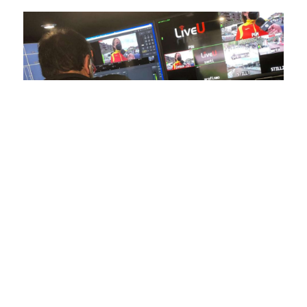
En nuestra empresa, invertimos continuamente en
tecnología de punta para mejorar las retransmisiones
deportivas. Nuestro equipo de expertos técnicos trabaja
incansablemente para garantizar que cada detalle sea
capturado con precisión y transmitido con la máxima
calidad a través de nuestros canales digitales. Utilizamos
equipos de última generación, como cámaras de alta
definición, sistemas de transmisión en tiempo real y
plataformas interactivas, para ofrecer a nuestros
espectadores una experiencia inmersiva y envolvente. Como
pioneros en el uso de la tecnología aplicada a las
retransmisiones deportivas, estamos constantemente
explorando nuevas soluciones y adoptando las últimas
tendencias para llevar a nuestros espectadores al corazón de
la acción, dondequiera que estén.