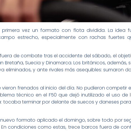
primera vez un formato con flota dividida. La idea f
campo estrecho, especialmente con rachas fuertes 
fuera de combate tras el accidente del sábado, el obje
n Bretaña, Suecia y Dinamarca. Los británicos, además, s
ya eliminados, y ante rivales más asequibles: sumaron do
se vieron frenados al inicio del día. No pudieron competir
blema técnico en el F50 que dejó inutilizado el uso de lo
va: tocaba terminar por delante de suecos y daneses para c
l nuevo formato aplicado el domingo, sobre todo por seg
 En condiciones como estas, trece barcos fuera de cont