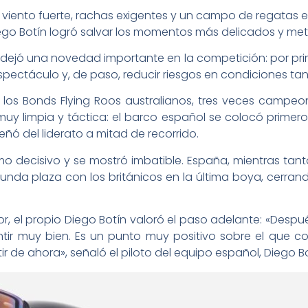
o: viento fuerte, rachas exigentes y un campo de regatas 
iego Botín logró salvar los momentos más delicados y met
dejó una novedad importante en la competición: por pri
spectáculo y, de paso, reducir riesgos en condiciones tan
a los Bonds Flying Roos australianos, tres veces campeo
uy limpia y táctica: el barco español se colocó primero
ñó del liderato a mitad de recorrido.
mo decisivo y se mostró imbatible. España, mientras tanto
a plaza con los británicos en la última boya, cerrando 
ior, el propio Diego Botín valoró el paso adelante: «Desp
tir muy bien. Es un punto muy positivo sobre el que co
 de ahora», señaló el piloto del equipo español, Diego Bo