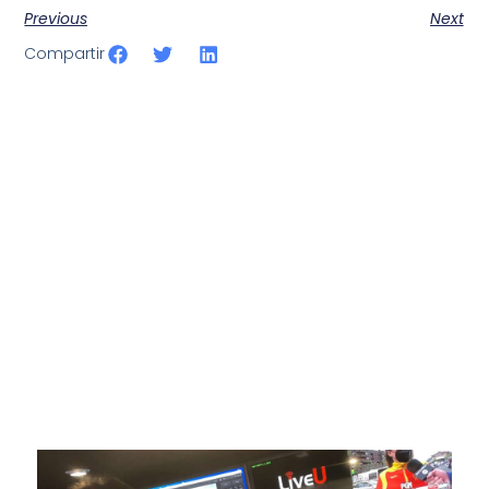
Previous
Next
Compartir
SportPublic
Somos líderes indiscutibles en el mundo de la televisión
digital deportiva. En nuestra empresa, nos enorgullece
ofrecer retransmisiones deportivas de última generación,
respaldadas por una tecnología de vanguardia. Nuestro
compromiso con la innovación y la excelencia nos ha
posicionado como referentes en la aplicación de tecnología
avanzada para brindar experiencias visuales y auditivas sin
igual a nuestros espectadores. Desde emocionantes
competiciones en vivo hasta resúmenes destacados,
estamos comprometidos en ofrecer contenido deportivo de
alta calidad, transformando la forma en que disfrutas y te
conectas con tus deportes favoritos.