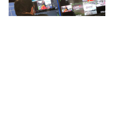
En nuestra empresa, invertimos continuamente en
tecnología de punta para mejorar las retransmisiones
deportivas. Nuestro equipo de expertos técnicos trabaja
incansablemente para garantizar que cada detalle sea
capturado con precisión y transmitido con la máxima
calidad a través de nuestros canales digitales. Utilizamos
equipos de última generación, como cámaras de alta
definición, sistemas de transmisión en tiempo real y
plataformas interactivas, para ofrecer a nuestros
espectadores una experiencia inmersiva y envolvente. Como
pioneros en el uso de la tecnología aplicada a las
retransmisiones deportivas, estamos constantemente
explorando nuevas soluciones y adoptando las últimas
tendencias para llevar a nuestros espectadores al corazón de
la acción, dondequiera que estén.