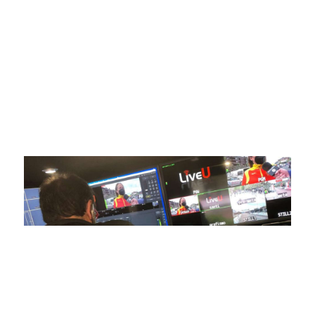
ofrecer retransmisiones deportivas de última generación,
respaldadas por una tecnología de vanguardia. Nuestro
compromiso con la innovación y la excelencia nos ha
posicionado como referentes en la aplicación de tecnología
avanzada para brindar experiencias visuales y auditivas sin
igual a nuestros espectadores. Desde emocionantes
competiciones en vivo hasta resúmenes destacados,
estamos comprometidos en ofrecer contenido deportivo de
alta calidad, transformando la forma en que disfrutas y te
conectas con tus deportes favoritos.
En nuestra empresa, invertimos continuamente en
tecnología de punta para mejorar las retransmisiones
deportivas. Nuestro equipo de expertos técnicos trabaja
incansablemente para garantizar que cada detalle sea
capturado con precisión y transmitido con la máxima