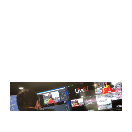
Somos líderes indiscutibles en el mundo de la televisión
digital deportiva. En nuestra empresa, nos enorgullece
ofrecer retransmisiones deportivas de última generación,
respaldadas por una tecnología de vanguardia. Nuestro
compromiso con la innovación y la excelencia nos ha
posicionado como referentes en la aplicación de tecnología
avanzada para brindar experiencias visuales y auditivas sin
igual a nuestros espectadores. Desde emocionantes
competiciones en vivo hasta resúmenes destacados,
estamos comprometidos en ofrecer contenido deportivo de
alta calidad, transformando la forma en que disfrutas y te
conectas con tus deportes favoritos.
En nuestra empresa, invertimos continuamente en
tecnología de punta para mejorar las retransmisiones