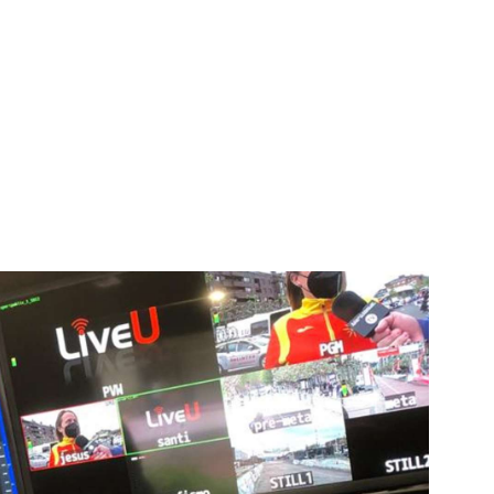
igital deportiva. En nuestra empresa, nos enorgullece
respaldadas por una tecnología de vanguardia. Nuestro
cionado como referentes en la aplicación de
auditivas sin igual a nuestros espectadores. Desde
stacados, estamos comprometidos en ofrecer
a en que disfrutas y te conectas con tus deportes