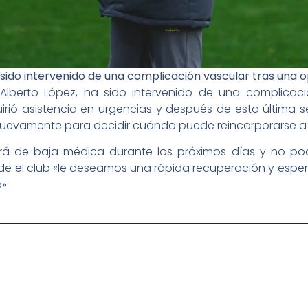
 sido intervenido de una complicación vascular tras una
 Alberto López, ha sido intervenido de una complicac
rió asistencia en urgencias y después de esta última s
evamente para decidir cuándo puede reincorporarse a s
erá de baja médica durante los próximos días y no p
de el club «le deseamos una rápida recuperación y espe
».