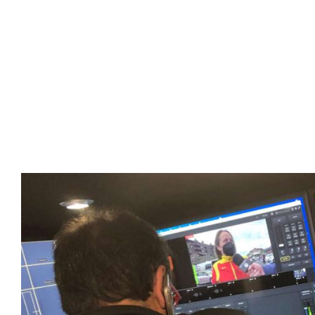
SportPublic
Somos líderes indiscutibles en el mundo de la televisión d
ofrecer retransmisiones deportivas de última generación, 
compromiso con la innovación y la excelencia nos ha posi
tecnología avanzada para brindar experiencias visuales y 
emocionantes competiciones en vivo hasta resúmenes de
contenido deportivo de alta calidad, transformando la form
favoritos.