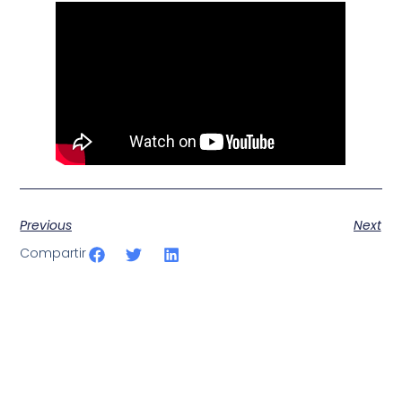
Previous
Next
Compartir
SportPublic
Somos líderes indiscutibles en el mundo de la televisión
digital deportiva. En nuestra empresa, nos enorgullece
ofrecer retransmisiones deportivas de última generación,