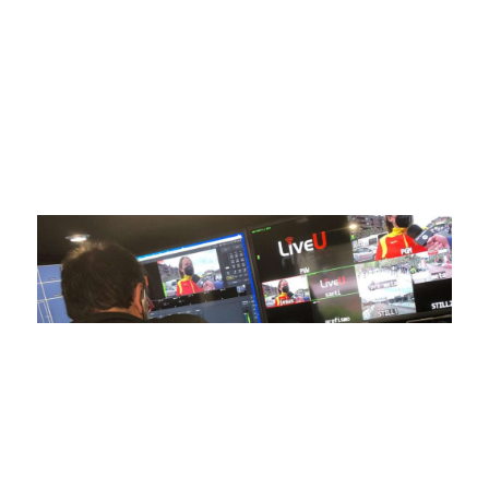
respaldadas por una tecnología de vanguardia. Nuestro
compromiso con la innovación y la excelencia nos ha
posicionado como referentes en la aplicación de tecnología
avanzada para brindar experiencias visuales y auditivas sin
igual a nuestros espectadores. Desde emocionantes
competiciones en vivo hasta resúmenes destacados,
estamos comprometidos en ofrecer contenido deportivo de
alta calidad, transformando la forma en que disfrutas y te
conectas con tus deportes favoritos.
En nuestra empresa, invertimos continuamente en
tecnología de punta para mejorar las retransmisiones
deportivas. Nuestro equipo de expertos técnicos trabaja
incansablemente para garantizar que cada detalle sea
capturado con precisión y transmitido con la máxima
calidad a través de nuestros canales digitales. Utilizamos