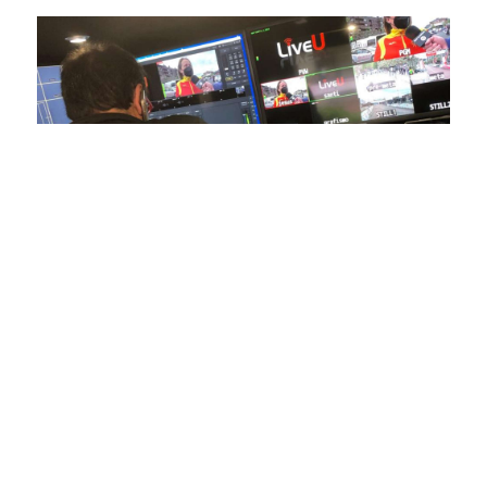
En nuestra empresa, invertimos continuamente en
tecnología de punta para mejorar las retransmisiones
deportivas. Nuestro equipo de expertos técnicos trabaja
incansablemente para garantizar que cada detalle sea
capturado con precisión y transmitido con la máxima
calidad a través de nuestros canales digitales. Utilizamos
equipos de última generación, como cámaras de alta
definición, sistemas de transmisión en tiempo real y
plataformas interactivas, para ofrecer a nuestros
espectadores una experiencia inmersiva y envolvente. Como
pioneros en el uso de la tecnología aplicada a las
retransmisiones deportivas, estamos constantemente
explorando nuevas soluciones y adoptando las últimas
tendencias para llevar a nuestros espectadores al corazón de
la acción, dondequiera que estén.