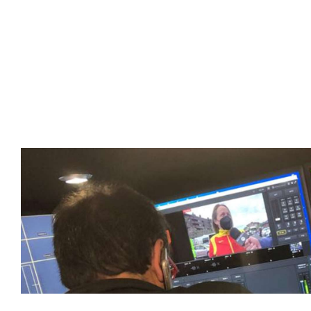
SportPublic
Somos líderes indiscutibles en el mundo de la televisión d
ofrecer retransmisiones deportivas de última generación, 
compromiso con la innovación y la excelencia nos ha posi
tecnología avanzada para brindar experiencias visuales y 
emocionantes competiciones en vivo hasta resúmenes de
contenido deportivo de alta calidad, transformando la form
favoritos.