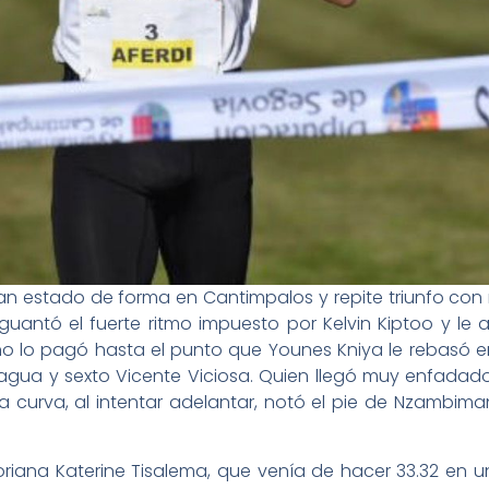
an estado de forma en Cantimpalos y repite triunfo con
guantó el fuerte ritmo impuesto por Kelvin Kiptoo y le 
no lo pagó hasta el punto que Younes Kniya le rebasó en 
gua y sexto Vicente Viciosa. Quien llegó muy enfadado 
curva, al intentar adelantar, notó el pie de Nzambima
iana Katerine Tisalema, que venía de hacer 33.32 en un