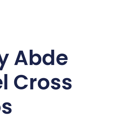
 y Abde
l Cross
os