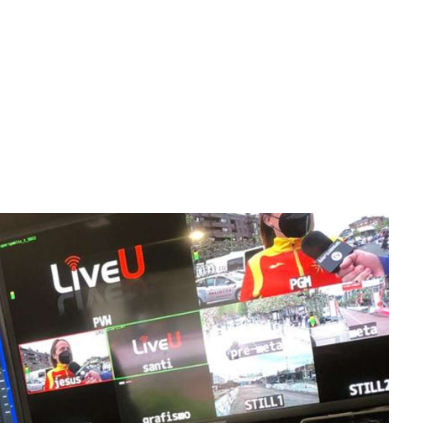
igital deportiva. En nuestra empresa, nos enorgullece
respaldadas por una tecnología de vanguardia. Nuestro
cionado como referentes en la aplicación de
auditivas sin igual a nuestros espectadores. Desde
stacados, estamos comprometidos en ofrecer
a en que disfrutas y te conectas con tus deportes