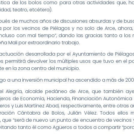
áctica de los bolos como para otras actividades que, ha
dad, teatro, etcétera).
ués de muchos años de discusiones absurdas y de busc
or los vecinos de Piélagos y no solo de Arce, ahora,
incluso con mal tiempo”, dando las gracias tanto a los
a Mali por extraordinario trabajo.
 actuación desarrollada por el Ayuntamiento de Piélag
ues permitirá devolver los múltiples usos que tuvo en el
e en la zona centro del municipio.
cargo a una inversión municipal ha ascendido a más de 200
l Alegría, alcalde pedáneo de Arce, que también ay
sejeros de Economía, Hacienda, Financiación Autonómica 
eros y Luis Martínez Abad, respectivamente, entre otras a
ación Cántabra de Bolos, Julián Vélez. Todos ellos m
, que “será de nuevo un punto de encuentro de vecinos 
itando tanto él como Agüeros a todos a compartir “porqu