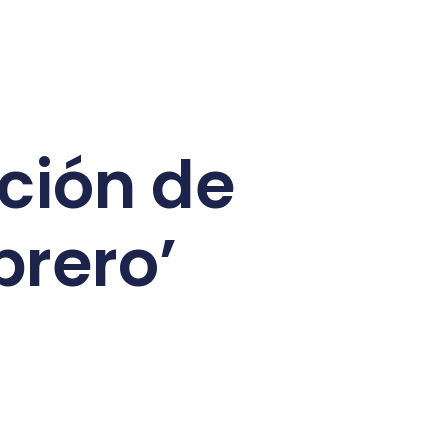
ción de
brero’