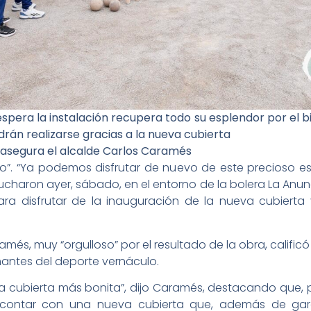
spera la instalación recupera todo su esplendor por el b
rán realizarse gracias a la nueva cubierta
 asegura el alcalde Carlos Caramés
o”. “Ya podemos disfrutar de nuevo de este precioso es
ucharon ayer, sábado, en el entorno de la bolera La Anun
a disfrutar de la inauguración de la nueva cubierta
ramés, muy “orgulloso” por el resultado de la obra, califi
mantes del deporte vernáculo.
 cubierta más bonita”, dijo Caramés, destacando que, p
a contar con una nueva cubierta que, además de garan