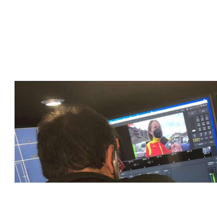
ofrecer retransmisiones deportivas de última generación, 
compromiso con la innovación y la excelencia nos ha posi
tecnología avanzada para brindar experiencias visuales y 
emocionantes competiciones en vivo hasta resúmenes de
contenido deportivo de alta calidad, transformando la form
favoritos.
En nuestra empresa, invertimos continuamente en tecnolog
deportivas. Nuestro equipo de expertos técnicos trabaja i