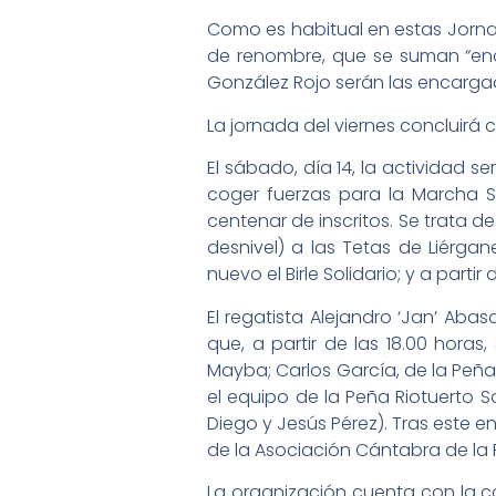
Como es habitual en estas Jorna
de renombre, que se suman “enca
González Rojo serán las encarga
La jornada del viernes concluirá 
El sábado, día 14, la actividad
coger fuerzas para la Marcha So
centenar de inscritos. Se trata 
desnivel) a las Tetas de Liérgan
nuevo el Birle Solidario; y a partir
El regatista Alejandro ‘Jan’ Abas
que, a partir de las 18.00 horas
Mayba; Carlos García, de la Peña
el equipo de la Peña Riotuerto 
Diego y Jesús Pérez). Tras este e
de la Asociación Cántabra de la F
La organización cuenta con la co