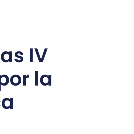
as IV
or la
ca