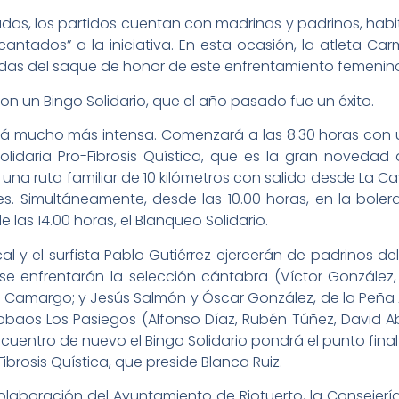
das, los partidos cuentan con madrinas y padrinos, hab
ntados” a la iniciativa. En esta ocasión, la atleta Ca
das del saque de honor de este enfrentamiento femenin
con un Bingo Solidario, que el año pasado fue un éxito.
 será mucho más intensa. Comenzará a las 8.30 horas con
lidaria Pro-Fibrosis Quística, que es la gran novedad
de una ruta familiar de 10 kilómetros con salida desde La
es. Simultáneamente, desde las 10.00 horas, en la bole
 de las 14.00 horas, el Blanqueo Solidario.
cal y el surfista Pablo Gutiérrez ejercerán de padrinos de
, se enfrentarán la selección cántabra (Víctor González
 Camargo; y Jesús Salmón y Óscar González, de la Peña 
Sobaos Los Pasiegos (Alfonso Díaz, Rubén Túñez, David A
ncuentro de nuevo el Bingo Solidario pondrá el punto fina
ibrosis Quística, que preside Blanca Ruiz.
laboración del Ayuntamiento de Riotuerto, la Consejería