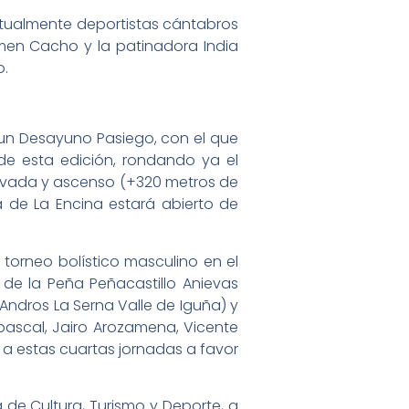
itualmente deportistas cántabros
rmen Cacho y la patinadora India
o.
 un Desayuno Pasiego, con el que
 de esta edición, rondando ya el
 Cavada y ascenso (+320 metros de
ra de La Encina estará abierto de
l torneo bolístico masculino en el
, de la Peña Peñacastillo Anievas
Andros La Serna Valle de Iguña) y
bascal, Jairo Arozamena, Vicente
l a estas cuartas jornadas a favor
 de Cultura, Turismo y Deporte, a