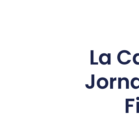
La C
Jorn
F