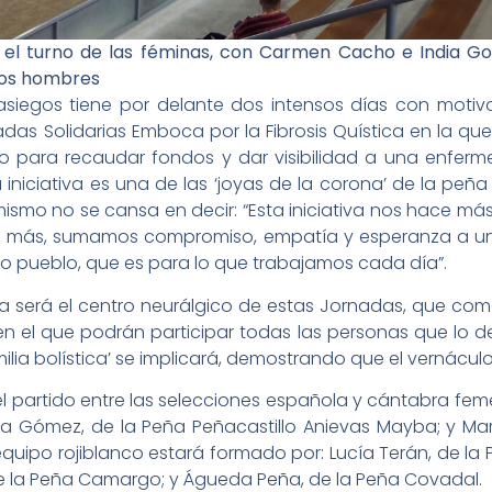
rá el turno de las féminas, con Carmen Cacho e India G
 los hombres
asiegos tiene por delante dos intensos días con motivo
das Solidarias Emboca por la Fibrosis Quística en la qu
to para recaudar fondos y dar visibilidad a una enferm
iniciativa es una de las ‘joyas de la corona’ de la peñ
ismo no se cansa en decir: “Esta iniciativa nos hace 
 más, sumamos compromiso, empatía y esperanza a un 
o pueblo, que es para lo que trabajamos cada día”.
 será el centro neurálgico de estas Jornadas, que comen
o, en el que podrán participar todas las personas que lo
ilia bolística’ se implicará, demostrando que el vernáculo
á el partido entre las selecciones española y cántabra fem
ea Gómez, de la Peña Peñacastillo Anievas Mayba; y Mart
uipo rojiblanco estará formado por: Lucía Terán, de la
, de la Peña Camargo; y Águeda Peña, de la Peña Covadal.