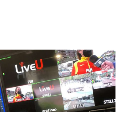
respaldadas por una tecnología de vanguardia. Nuestro
cionado como referentes en la aplicación de
auditivas sin igual a nuestros espectadores. Desde
stacados, estamos comprometidos en ofrecer
a en que disfrutas y te conectas con tus deportes
ía de punta para mejorar las retransmisiones
ncansablemente para garantizar que cada detalle sea