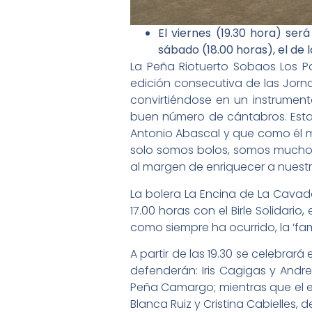
El viernes (19.30 hora) se
sábado (18.00 horas), el de
La Peña Riotuerto Sobaos Los P
edición consecutiva de las Jorna
convirtiéndose en un instrumen
buen número de cántabros. Esta 
Antonio Abascal y que como él m
solo somos bolos, somos mucho
al margen de enriquecer a nuestr
La bolera La Encina de La Cavada
17.00 horas con el Birle Solidari
como siempre ha ocurrido, la ‘fam
A partir de las 19.30 se celebrar
defenderán: Iris Cagigas y Andr
Peña Camargo; mientras que el eq
Blanca Ruiz y Cristina Cabielles