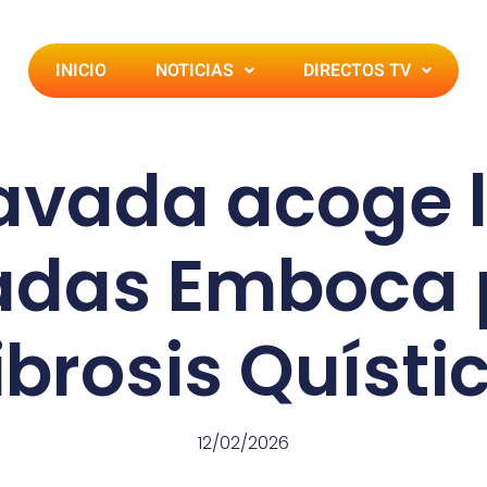
INICIO
NOTICIAS
DIRECTOS TV
avada acoge l
adas Emboca p
ibrosis Quísti
12/02/2026