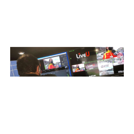
posicionado como referentes en la aplicación de tecnología
avanzada para brindar experiencias visuales y auditivas sin
igual a nuestros espectadores. Desde emocionantes
competiciones en vivo hasta resúmenes destacados,
estamos comprometidos en ofrecer contenido deportivo de
alta calidad, transformando la forma en que disfrutas y te
conectas con tus deportes favoritos.
En nuestra empresa, invertimos continuamente en
tecnología de punta para mejorar las retransmisiones
deportivas. Nuestro equipo de expertos técnicos trabaja
incansablemente para garantizar que cada detalle sea
capturado con precisión y transmitido con la máxima
calidad a través de nuestros canales digitales. Utilizamos
equipos de última generación, como cámaras de alta
definición, sistemas de transmisión en tiempo real y