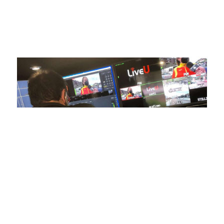
igual a nuestros espectadores. Desde emocionantes
competiciones en vivo hasta resúmenes destacados,
estamos comprometidos en ofrecer contenido deportivo de
alta calidad, transformando la forma en que disfrutas y te
conectas con tus deportes favoritos.
En nuestra empresa, invertimos continuamente en
tecnología de punta para mejorar las retransmisiones
deportivas. Nuestro equipo de expertos técnicos trabaja
incansablemente para garantizar que cada detalle sea
capturado con precisión y transmitido con la máxima
calidad a través de nuestros canales digitales. Utilizamos
equipos de última generación, como cámaras de alta
definición, sistemas de transmisión en tiempo real y
plataformas interactivas, para ofrecer a nuestros
espectadores una experiencia inmersiva y envolvente. Como