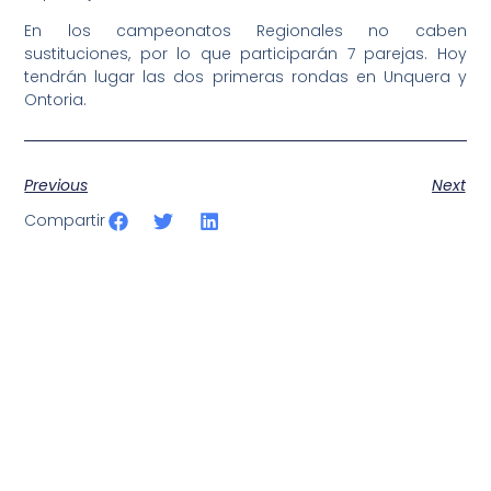
En los campeonatos Regionales no caben
sustituciones, por lo que participarán 7 parejas. Hoy
tendrán lugar las dos primeras rondas en Unquera y
Ontoria.
Previous
Next
Compartir
SportPublic
Somos líderes indiscutibles en el mundo de la televisión
digital deportiva. En nuestra empresa, nos enorgullece
ofrecer retransmisiones deportivas de última generación,
respaldadas por una tecnología de vanguardia. Nuestro
compromiso con la innovación y la excelencia nos ha
posicionado como referentes en la aplicación de tecnología
avanzada para brindar experiencias visuales y auditivas sin