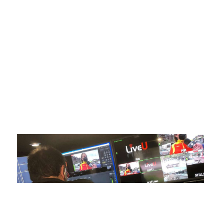
Somos líderes indiscutibles en el mundo de la televisión
digital deportiva. En nuestra empresa, nos enorgullece
ofrecer retransmisiones deportivas de última generación,
respaldadas por una tecnología de vanguardia. Nuestro
compromiso con la innovación y la excelencia nos ha
posicionado como referentes en la aplicación de tecnología
avanzada para brindar experiencias visuales y auditivas sin
igual a nuestros espectadores. Desde emocionantes
competiciones en vivo hasta resúmenes destacados,
estamos comprometidos en ofrecer contenido deportivo de
alta calidad, transformando la forma en que disfrutas y te
conectas con tus deportes favoritos.
En nuestra empresa, invertimos continuamente en
tecnología de punta para mejorar las retransmisiones
deportivas. Nuestro equipo de expertos técnicos trabaja