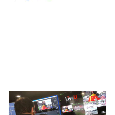
SportPublic
Somos líderes indiscutibles en el mundo de la televisión
digital deportiva. En nuestra empresa, nos enorgullece
ofrecer retransmisiones deportivas de última generación,
respaldadas por una tecnología de vanguardia. Nuestro
compromiso con la innovación y la excelencia nos ha
posicionado como referentes en la aplicación de tecnología
avanzada para brindar experiencias visuales y auditivas sin
igual a nuestros espectadores. Desde emocionantes
competiciones en vivo hasta resúmenes destacados,
estamos comprometidos en ofrecer contenido deportivo de
alta calidad, transformando la forma en que disfrutas y te
conectas con tus deportes favoritos.