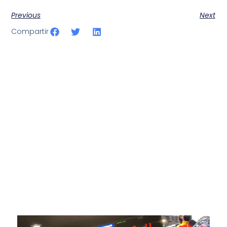
Previous
Next
Compartir
SportPublic
Somos líderes indiscutibles en el mundo de la televisión
digital deportiva. En nuestra empresa, nos enorgullece
ofrecer retransmisiones deportivas de última generación,
respaldadas por una tecnología de vanguardia. Nuestro
compromiso con la innovación y la excelencia nos ha
posicionado como referentes en la aplicación de tecnología
avanzada para brindar experiencias visuales y auditivas sin
igual a nuestros espectadores. Desde emocionantes
competiciones en vivo hasta resúmenes destacados,
estamos comprometidos en ofrecer contenido deportivo de
alta calidad, transformando la forma en que disfrutas y te
conectas con tus deportes favoritos.