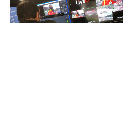
En nuestra empresa, invertimos continuamente en
tecnología de punta para mejorar las retransmisiones
deportivas. Nuestro equipo de expertos técnicos trabaja
incansablemente para garantizar que cada detalle sea
capturado con precisión y transmitido con la máxima
calidad a través de nuestros canales digitales. Utilizamos
equipos de última generación, como cámaras de alta
definición, sistemas de transmisión en tiempo real y
plataformas interactivas, para ofrecer a nuestros
espectadores una experiencia inmersiva y envolvente. Como
pioneros en el uso de la tecnología aplicada a las
retransmisiones deportivas, estamos constantemente
explorando nuevas soluciones y adoptando las últimas
tendencias para llevar a nuestros espectadores al corazón de
la acción, dondequiera que estén.