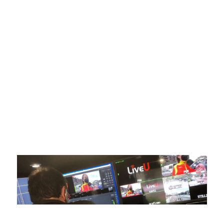
SportPublic
Somos líderes indiscutibles en el mundo de la televisión
digital deportiva. En nuestra empresa, nos enorgullece
ofrecer retransmisiones deportivas de última generación,
respaldadas por una tecnología de vanguardia. Nuestro
compromiso con la innovación y la excelencia nos ha
posicionado como referentes en la aplicación de tecnología
avanzada para brindar experiencias visuales y auditivas sin
igual a nuestros espectadores. Desde emocionantes
competiciones en vivo hasta resúmenes destacados,
estamos comprometidos en ofrecer contenido deportivo de
alta calidad, transformando la forma en que disfrutas y te
conectas con tus deportes favoritos.
En nuestra empresa, invertimos continuamente en