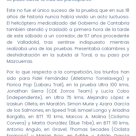
Éste no fue el único suceso de la prueba, que en sus 18
años de historia nunca había vivido un acto luctuoso.
El helicóptero medicalizado del Gobierno de Cantabria
también atendió y trasladó a primera hora de la tarde
de este sábado a un corredor, de 57 años procedente
de Valladolid, tras sentirse indispuesto mientras
realizaba una de las pruebas. Presentaba calambres y
deshidratación en la subida al Toral, a su paso por
Mazcuerras.
Por lo que respecta a la competición, los triunfos han
sido para Fidel Fernández (Atletismo Torrelavega) y
Florica Pop (Labaru Trail), en la prueba Ultra 100 kms;
Jonathan Sierra (CDE Zorros Team) y Lucía Cobo
(independiente), en Ultra 75 kms; Alejandro López e
Izaskun Olleta, en Maratón; Simon Murie y Azara García
de los Salmones, en Speed Trail; Ismael Longo y Ariadna
Bargallo, en BTT 70 kms; Marcos A. Molina (Ciclismo
Corvera) y Marta González (Blue Tribe), en BTT 110 kms;
Antonio Angulo, en Gravel; Thomas Secades (Ciclista
Espinosa) y Marian Rojo, en E-Bike; y Adrián García