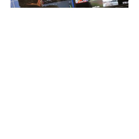
En nuestra empresa, invertimos continuamente en
tecnología de punta para mejorar las retransmisiones
deportivas. Nuestro equipo de expertos técnicos trabaja
incansablemente para garantizar que cada detalle sea
capturado con precisión y transmitido con la máxima
calidad a través de nuestros canales digitales. Utilizamos
equipos de última generación, como cámaras de alta
definición, sistemas de transmisión en tiempo real y
plataformas interactivas, para ofrecer a nuestros
espectadores una experiencia inmersiva y envolvente. Como
pioneros en el uso de la tecnología aplicada a las
retransmisiones deportivas, estamos constantemente
explorando nuevas soluciones y adoptando las últimas
tendencias para llevar a nuestros espectadores al corazón de
la acción, dondequiera que estén.