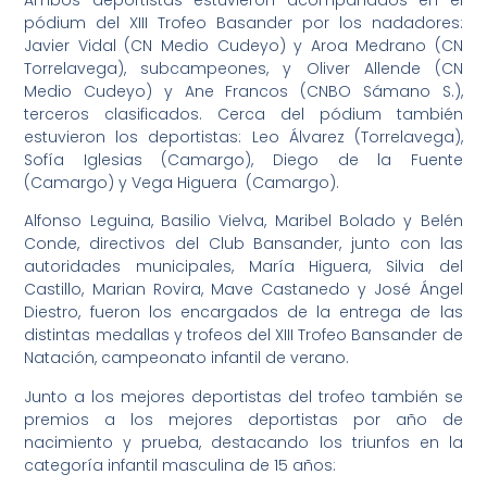
Ambos deportistas estuvieron acompañados en el
pódium del XIII Trofeo Basander por los nadadores:
Javier Vidal (CN Medio Cudeyo) y Aroa Medrano (CN
Torrelavega), subcampeones, y Oliver Allende (CN
Medio Cudeyo) y Ane Francos (CNBO Sámano S.),
terceros clasificados. Cerca del pódium también
estuvieron los deportistas: Leo Álvarez (Torrelavega),
Sofía Iglesias (Camargo), Diego de la Fuente
(Camargo) y Vega Higuera (Camargo).
Alfonso Leguina, Basilio Vielva, Maribel Bolado y Belén
Conde, directivos del Club Bansander, junto con las
autoridades municipales, María Higuera, Silvia del
Castillo, Marian Rovira, Mave Castanedo y José Ángel
Diestro, fueron los encargados de la entrega de las
distintas medallas y trofeos del XIII Trofeo Bansander de
Natación, campeonato infantil de verano.
Junto a los mejores deportistas del trofeo también se
premios a los mejores deportistas por año de
nacimiento y prueba, destacando los triunfos en la
categoría infantil masculina de 15 años: