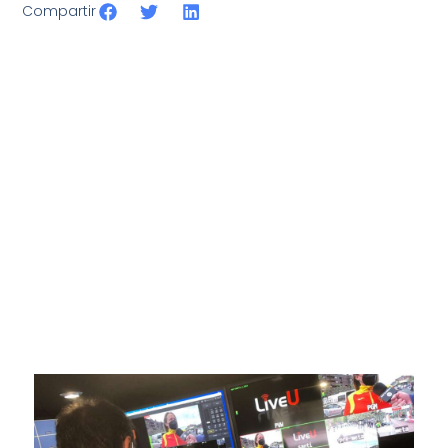
Compartir
SportPublic
Somos líderes indiscutibles en el mundo de la televisión
digital deportiva. En nuestra empresa, nos enorgullece
ofrecer retransmisiones deportivas de última generación,
respaldadas por una tecnología de vanguardia. Nuestro
compromiso con la innovación y la excelencia nos ha
posicionado como referentes en la aplicación de tecnología
avanzada para brindar experiencias visuales y auditivas sin
igual a nuestros espectadores. Desde emocionantes
competiciones en vivo hasta resúmenes destacados,
estamos comprometidos en ofrecer contenido deportivo de
alta calidad, transformando la forma en que disfrutas y te
conectas con tus deportes favoritos.