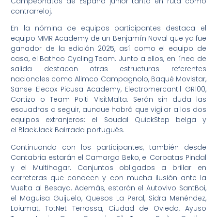
Campeonatos de España junior tanto en ruta como
contrarreloj.
En la nómina de equipos participantes destaca el
equipo MMR Academy de un Benjamín Noval que ya fue
ganador de la edición 2025, así como el equipo de
casa, el Bathco Cycling Team. Junto a ellos, en línea de
salida destacan otras estructuras referentes
nacionales como Alimco Campagnolo, Baqué Movistar,
Sanse Elecox Picusa Academy, Electromercantil GR100,
Cortizo o Team Polti VisitMalta. Serán sin duda las
escuadras a seguir, aunque habrá que vigilar a los dos
equipos extranjeros: el Soudal QuickStep belga y
el BlackJack Bairrada portugués.
Continuando con los participantes, también desde
Cantabria estarán el Camargo Beko, el Corbatas Pindal
y el Multihogar. Conjuntos obligados a brillar en
carreteras que conocen y con mucha ilusión ante la
Vuelta al Besaya. Además, estarán el Autovivo SantBoi,
el Maguisa Guijuelo, Quesos La Peral, Sidra Menéndez,
Loiumat, TotNet Terrassa, Ciudad de Oviedo, Ayuso