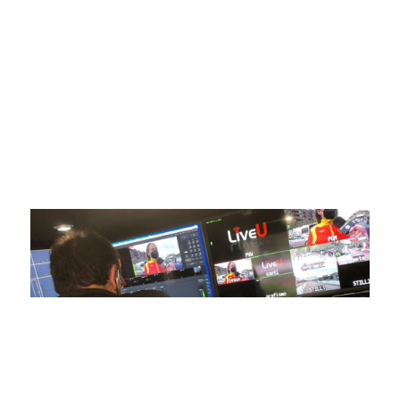
ofrecer retransmisiones deportivas de última generación,
respaldadas por una tecnología de vanguardia. Nuestro
compromiso con la innovación y la excelencia nos ha
posicionado como referentes en la aplicación de tecnología
avanzada para brindar experiencias visuales y auditivas sin
igual a nuestros espectadores. Desde emocionantes
competiciones en vivo hasta resúmenes destacados,
estamos comprometidos en ofrecer contenido deportivo de
alta calidad, transformando la forma en que disfrutas y te
conectas con tus deportes favoritos.
En nuestra empresa, invertimos continuamente en
tecnología de punta para mejorar las retransmisiones
deportivas. Nuestro equipo de expertos técnicos trabaja
incansablemente para garantizar que cada detalle sea