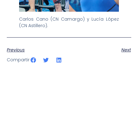
Carlos Cano (CN Camargo) y Lucía López
(CN Astillero).
Previous
Next
Compartir
SportPublic
Somos líderes indiscutibles en el mundo de la televisión
digital deportiva. En nuestra empresa, nos enorgullece
ofrecer retransmisiones deportivas de última generación,
respaldadas por una tecnología de vanguardia. Nuestro
compromiso con la innovación y la excelencia nos ha
posicionado como referentes en la aplicación de tecnología
avanzada para brindar experiencias visuales y auditivas sin
igual a nuestros espectadores. Desde emocionantes