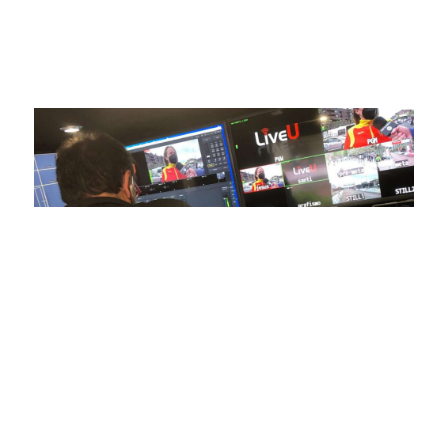
competiciones en vivo hasta resúmenes destacados,
estamos comprometidos en ofrecer contenido deportivo de
alta calidad, transformando la forma en que disfrutas y te
conectas con tus deportes favoritos.
En nuestra empresa, invertimos continuamente en
tecnología de punta para mejorar las retransmisiones
deportivas. Nuestro equipo de expertos técnicos trabaja
incansablemente para garantizar que cada detalle sea
capturado con precisión y transmitido con la máxima
calidad a través de nuestros canales digitales. Utilizamos
equipos de última generación, como cámaras de alta
definición, sistemas de transmisión en tiempo real y
plataformas interactivas, para ofrecer a nuestros
espectadores una experiencia inmersiva y envolvente. Como