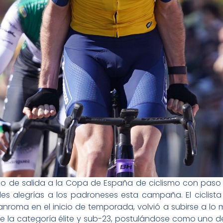
tazo de salida a la Copa de España de ciclismo con paso f
es alegrías a los padroneses esta campaña. El ciclist
roma en el inicio de temporada, volvió a subirse a lo m
 la categoría élite y sub-23, postulándose como uno de