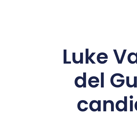
Luke Va
del G
candi