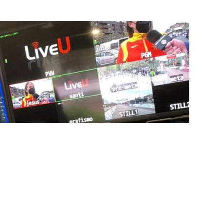
ía de punta para mejorar las retransmisiones
ncansablemente para garantizar que cada detalle sea
d a través de nuestros canales digitales. Utilizamos
ción, sistemas de transmisión en tiempo real y
adores una experiencia inmersiva y envolvente. Como
smisiones deportivas, estamos constantemente
dencias para llevar a nuestros espectadores al