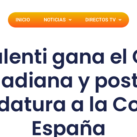
INICIO
NOTICIAS
DIRECTOS TV
lenti gana el 
uadiana y post
datura a la C
España