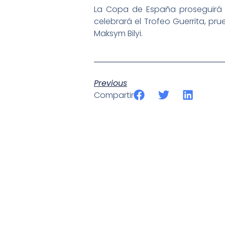
La Copa de España proseguirá s
celebrará el Trofeo Guerrita, 
Maksym Bilyi.
Previous
Compartir
SportPublic
Somos líderes indiscutibles en el mundo de la televisión d
ofrecer retransmisiones deportivas de última generación, 
compromiso con la innovación y la excelencia nos ha posi
tecnología avanzada para brindar experiencias visuales y 
emocionantes competiciones en vivo hasta resúmenes de
contenido deportivo de alta calidad, transformando la form