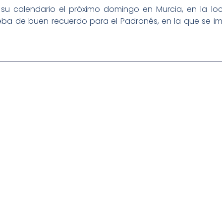
u calendario el próximo domingo en Murcia, en la loca
prueba de buen recuerdo para el Padronés, en la que se
igital deportiva. En nuestra empresa, nos enorgullece
respaldadas por una tecnología de vanguardia. Nuestro
cionado como referentes en la aplicación de
auditivas sin igual a nuestros espectadores. Desde
stacados, estamos comprometidos en ofrecer
a en que disfrutas y te conectas con tus deportes