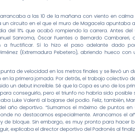
 arrancaba a las 10 de la mañana con viento en calma y
 un circuito en el que el muro de Magacela apuntaba a 
ia del 11% que acabó rompiendo la carrera. Antes del ú
el Sanroma, Óscar Fuentes o Bernardo Cambareri, a
 a fructificar. Sí lo hizo el paso adelante dado por
énez (Extremadura Pebetero), abriendo hueco con u
 punta de velocidad en los metros finales y se llevó un 
n en la primera jornada. Por detrás, el trabajo colectiv
sido un debut increíble. Sé que la Copa es uno de los pr
ara conseguirlo, pero el triunfo no habría sido posibl
icaba Luke Valenti al bajarse del podio. Feliz, también, Ma
 del año deportivo. “Sumamos el máximo de puntos en u
, donde no destacamos especialmente. Arrancamos el 
o y de bloque. Sin embargo, es muy pronto para hacer 
ir, explicaba el director deportivo del Padronés al finaliz