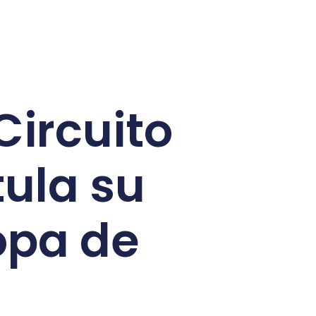
Circuito
ula su
opa de