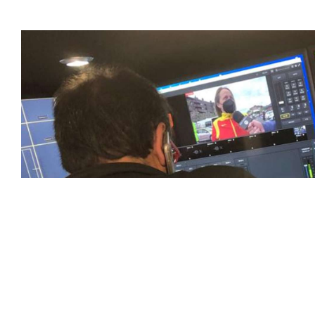
favoritos.
En nuestra empresa, invertimos continuamente en tecnolog
deportivas. Nuestro equipo de expertos técnicos trabaja i
capturado con precisión y transmitido con la máxima calida
equipos de última generación, como cámaras de alta defini
plataformas interactivas, para ofrecer a nuestros espect
pioneros en el uso de la tecnología aplicada a las retran
explorando nuevas soluciones y adoptando las últimas ten