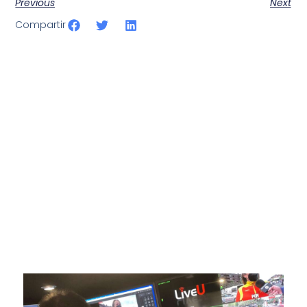
Previous
Next
Compartir
SportPublic
Somos líderes indiscutibles en el mundo de la televisión
digital deportiva. En nuestra empresa, nos enorgullece
ofrecer retransmisiones deportivas de última generación,
respaldadas por una tecnología de vanguardia. Nuestro
compromiso con la innovación y la excelencia nos ha
posicionado como referentes en la aplicación de tecnología
avanzada para brindar experiencias visuales y auditivas sin
igual a nuestros espectadores. Desde emocionantes
competiciones en vivo hasta resúmenes destacados,
estamos comprometidos en ofrecer contenido deportivo de
alta calidad, transformando la forma en que disfrutas y te
conectas con tus deportes favoritos.