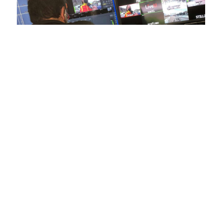
En nuestra empresa, invertimos continuamente en
tecnología de punta para mejorar las retransmisiones
deportivas. Nuestro equipo de expertos técnicos trabaja
incansablemente para garantizar que cada detalle sea
capturado con precisión y transmitido con la máxima
calidad a través de nuestros canales digitales. Utilizamos
equipos de última generación, como cámaras de alta
definición, sistemas de transmisión en tiempo real y
plataformas interactivas, para ofrecer a nuestros
espectadores una experiencia inmersiva y envolvente. Como
pioneros en el uso de la tecnología aplicada a las
retransmisiones deportivas, estamos constantemente
explorando nuevas soluciones y adoptando las últimas
tendencias para llevar a nuestros espectadores al corazón de
la acción, dondequiera que estén.