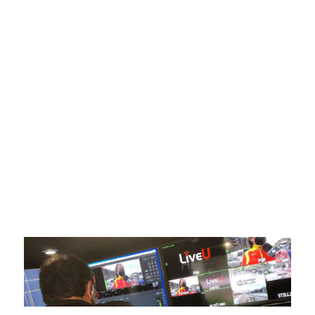
SportPublic
Somos líderes indiscutibles en el mundo de la televisión
digital deportiva. En nuestra empresa, nos enorgullece
ofrecer retransmisiones deportivas de última generación,
respaldadas por una tecnología de vanguardia. Nuestro
compromiso con la innovación y la excelencia nos ha
posicionado como referentes en la aplicación de tecnología
avanzada para brindar experiencias visuales y auditivas sin
igual a nuestros espectadores. Desde emocionantes
competiciones en vivo hasta resúmenes destacados,
estamos comprometidos en ofrecer contenido deportivo de
alta calidad, transformando la forma en que disfrutas y te
conectas con tus deportes favoritos.