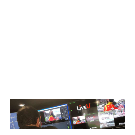
SportPublic
Somos líderes indiscutibles en el mundo de la televisión
digital deportiva. En nuestra empresa, nos enorgullece
ofrecer retransmisiones deportivas de última generación,
respaldadas por una tecnología de vanguardia. Nuestro
compromiso con la innovación y la excelencia nos ha
posicionado como referentes en la aplicación de tecnología
avanzada para brindar experiencias visuales y auditivas sin
igual a nuestros espectadores. Desde emocionantes
competiciones en vivo hasta resúmenes destacados,
estamos comprometidos en ofrecer contenido deportivo de
alta calidad, transformando la forma en que disfrutas y te
conectas con tus deportes favoritos.