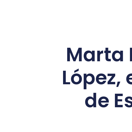
Marta B
López,
de E