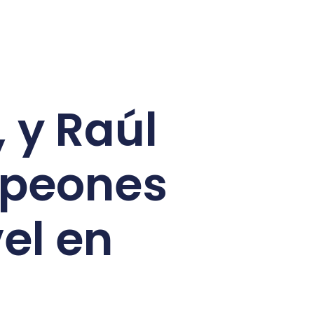
, y Raúl
mpeones
el en