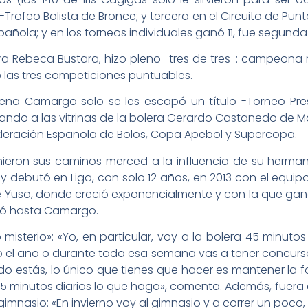
-Trofeo Bolista de Bronce; y tercera en el Circuito de P
añola; y en los torneos individuales ganó 11, fue segunda 
ra Rebeca Bustara, hizo pleno -tres de tres-: campeon
las tres competiciones puntuables.
 Peña Camargo solo se les escapó un título -Torneo Pr
vando a las vitrinas de la bolera Gerardo Castanedo de Ma
eración Española de Bolos, Copa Apebol y Supercopa.
nieron sus caminos merced a la influencia de su herman
a y debutó en Liga, con solo 12 años, en 2013 con el equi
 Yuso, donde creció exponencialmente y con la que ganó
evó hasta Camargo.
isterio»: «Yo, en particular, voy a la bolera 45 minuto
o el año o durante toda esa semana vas a tener concursos
 estás, lo único que tienes que hacer es mantener la form
on 45 minutos diarios lo que hago», comenta. Además, fuer
imnasio: «En invierno voy al gimnasio y a correr un poco,