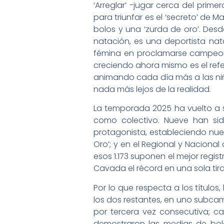
‘Arreglar’ -jugar cerca del prime
para triunfar es el ‘secreto’ de M
bolos y una ‘zurda de oro’. De
natación, es una deportista nata
fémina en proclamarse campeona 
creciendo ahora mismo es el refer
animando cada día más a las niñ
nada más lejos de la realidad.
La temporada 2025 ha vuelto a se
como colectivo. Nueve han sid
protagonista, estableciendo nuev
Oro’; y en el Regional y Nacional
esos 1.173 suponen el mejor regi
Cavada el récord en una sola tir
Por lo que respecta a los título
los dos restantes, en uno subcam
por tercera vez consecutiva; 
demostraron las medias de bolo