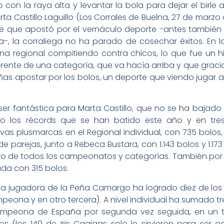
ro con la raya alta y levantar la bola para dejar el birle 
arta Castillo Laguillo (Los Corrales de Buelna, 27 de marz
sde que apostó por el vernáculo deporte -antes también
-, la corraliega no ha parado de cosechar éxitos. En l
regional compitiendo contra chicos, lo que fue un hit
ente de una categoría, que va hacía arriba y que gracias
as apostar por los bolos, un deporte que viendo jugar a
r fantástica para Marta Castillo, que no se ha bajado d
o los récords que se han batido este año y en tres 
as plusmarcas en el Regional individual, con 735 bolos,
 de parejas, junto a Rebeca Bustara, con 1.143 bolos y 1.
stro de todos los campeonatos y categorías. También por
ada con 315 bolos.
s, la jugadora de la Peña Camargo ha logrado diez de lo
peona y en otro tercera). A nivel individual ha sumado 
campeona de España por segunda vez seguida, en un to
s (los 140 de Iris Cagigas solo le sirvieron para ser 