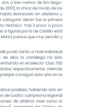
a dos o tres metros de tiro largo-
o de 2001), la chica de moda de los
 había destacado en atletismo y
a categoría alevín fue la primera
o histórico. Tras ir poco a poco
 a figuras por la de Castillo está
 Marta parece que muy sencillo y
el podio tanto a nivel individual
de ellos la corraliega ha sido
 entrando en el selecto ‘Club 700
173 bolos, respectivamente. Además
 parejas consiguió este año en La
s doce posibles, habiendo sido en
tres de cuatro: campeona regional
rneo de altísimo nivel como lo
octava); ganadora del Torneo de