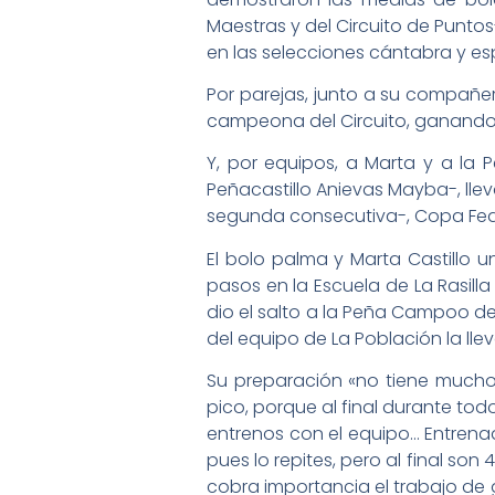
Maestras y del Circuito de Puntos
en las selecciones cántabra y esp
Por parejas, junto a su compañe
campeona del Circuito, ganando 
Y, por equipos, a Marta y a la
Peñacastillo Anievas Mayba-, lle
segunda consecutiva-, Copa Fed
El bolo palma y Marta Castillo u
pasos en la Escuela de La Rasill
dio el salto a la Peña Campoo de
del equipo de La Población la ll
Su preparación «no tiene mucho m
pico, porque al final durante tod
entrenos con el equipo… Entrenado
pues lo repites, pero al final s
cobra importancia el trabajo de g