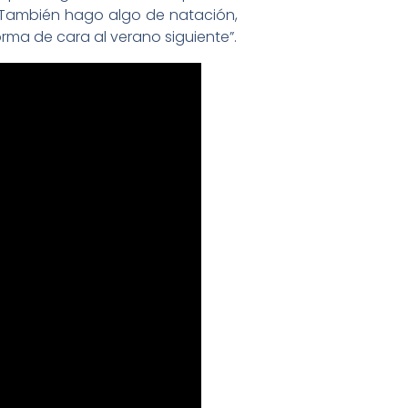
También hago algo de natación,
ma de cara al verano siguiente”.