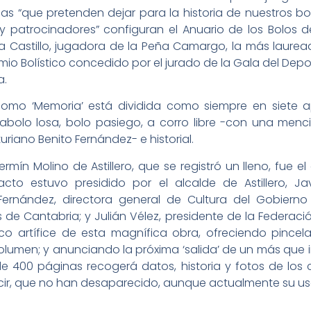
icas “que pretenden dejar para la historia de nuestros b
nes y patrocinadores” configuran el Anuario de los Bolo
a Castillo, jugadora de la Peña Camargo, la más laurea
io Bolístico concedido por el jurado de la Gala del Depo
a.
como ‘Memoria’ está dividida como siempre en siete a
bolo losa, bolo pasiego, a corro libre -con una menci
uriano Benito Fernández- e historial.
rmín Molino de Astillero, que se registró un lleno, fue e
cto estuvo presidido por el alcalde de Astillero, J
ernández, directora general de Cultura del Gobiern
 de Cantabria; y Julián Vélez, presidente de la Federac
co artífice de esta magnífica obra, ofreciendo pinc
olumen; y anunciando la próxima ‘salida’ de un más que in
e 400 páginas recogerá datos, historia y fotos de los
ecir, que no han desaparecido, aunque actualmente su u