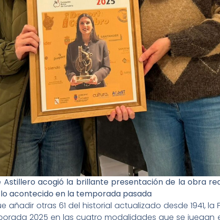
 Astillero acogió la brillante presentación de la obra re
 lo acontecido en la temporada pasada
e añadir otras 61 del historial actualizado desde 1941, l
orada 2025 en las cuatro modalidades que se juegan en