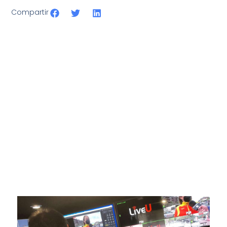
Compartir
SportPublic
Somos líderes indiscutibles en el mundo de la televisión
digital deportiva. En nuestra empresa, nos enorgullece
ofrecer retransmisiones deportivas de última generación,
respaldadas por una tecnología de vanguardia. Nuestro
compromiso con la innovación y la excelencia nos ha
posicionado como referentes en la aplicación de tecnología
avanzada para brindar experiencias visuales y auditivas sin
igual a nuestros espectadores. Desde emocionantes
competiciones en vivo hasta resúmenes destacados,
estamos comprometidos en ofrecer contenido deportivo de
alta calidad, transformando la forma en que disfrutas y te
conectas con tus deportes favoritos.