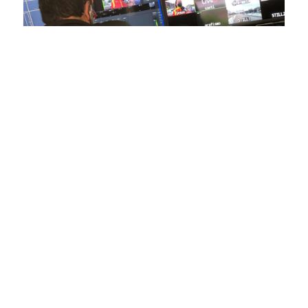
En nuestra empresa, invertimos continuamente en
tecnología de punta para mejorar las retransmisiones
deportivas. Nuestro equipo de expertos técnicos trabaja
incansablemente para garantizar que cada detalle sea
capturado con precisión y transmitido con la máxima
calidad a través de nuestros canales digitales. Utilizamos
equipos de última generación, como cámaras de alta
definición, sistemas de transmisión en tiempo real y
plataformas interactivas, para ofrecer a nuestros
espectadores una experiencia inmersiva y envolvente. Como
pioneros en el uso de la tecnología aplicada a las
retransmisiones deportivas, estamos constantemente
explorando nuevas soluciones y adoptando las últimas
tendencias para llevar a nuestros espectadores al corazón de
la acción, dondequiera que estén.