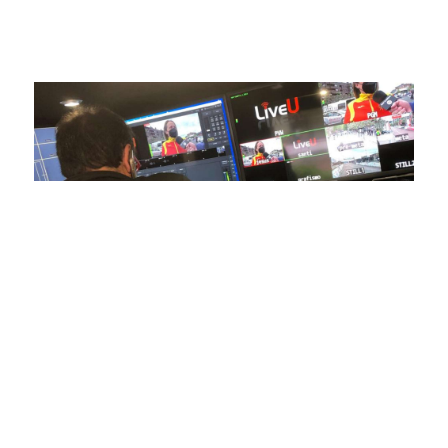
estamos comprometidos en ofrecer contenido deportivo de
alta calidad, transformando la forma en que disfrutas y te
conectas con tus deportes favoritos.
En nuestra empresa, invertimos continuamente en
tecnología de punta para mejorar las retransmisiones
deportivas. Nuestro equipo de expertos técnicos trabaja
incansablemente para garantizar que cada detalle sea
capturado con precisión y transmitido con la máxima
calidad a través de nuestros canales digitales. Utilizamos
equipos de última generación, como cámaras de alta
definición, sistemas de transmisión en tiempo real y
plataformas interactivas, para ofrecer a nuestros
espectadores una experiencia inmersiva y envolvente. Como
pioneros en el uso de la tecnología aplicada a las
retransmisiones deportivas, estamos constantemente