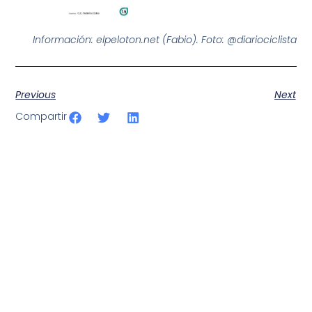
Información: elpeloton.net (Fabio). Foto: @diariociclista
Previous
Next
Compartir
SportPublic
Somos líderes indiscutibles en el mundo de la televisión
digital deportiva. En nuestra empresa, nos enorgullece
ofrecer retransmisiones deportivas de última generación,
respaldadas por una tecnología de vanguardia. Nuestro
compromiso con la innovación y la excelencia nos ha
posicionado como referentes en la aplicación de tecnología
avanzada para brindar experiencias visuales y auditivas sin
igual a nuestros espectadores. Desde emocionantes
competiciones en vivo hasta resúmenes destacados,