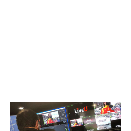
SportPublic
Somos líderes indiscutibles en el mundo de la televisión
digital deportiva. En nuestra empresa, nos enorgullece
ofrecer retransmisiones deportivas de última generación,
respaldadas por una tecnología de vanguardia. Nuestro
compromiso con la innovación y la excelencia nos ha
posicionado como referentes en la aplicación de tecnología
avanzada para brindar experiencias visuales y auditivas sin
igual a nuestros espectadores. Desde emocionantes
competiciones en vivo hasta resúmenes destacados,
estamos comprometidos en ofrecer contenido deportivo de
alta calidad, transformando la forma en que disfrutas y te
conectas con tus deportes favoritos.