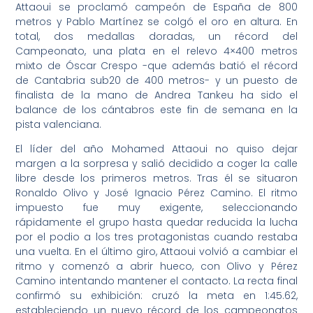
Attaoui se proclamó campeón de España de 800
metros y Pablo Martínez se colgó el oro en altura. En
total, dos medallas doradas, un récord del
Campeonato, una plata en el relevo 4×400 metros
mixto de Óscar Crespo -que además batió el récord
de Cantabria sub20 de 400 metros- y un puesto de
finalista de la mano de Andrea Tankeu ha sido el
balance de los cántabros este fin de semana en la
pista valenciana.
El líder del año Mohamed Attaoui no quiso dejar
margen a la sorpresa y salió decidido a coger la calle
libre desde los primeros metros. Tras él se situaron
Ronaldo Olivo y José Ignacio Pérez Camino. El ritmo
impuesto fue muy exigente, seleccionando
rápidamente el grupo hasta quedar reducida la lucha
por el podio a los tres protagonistas cuando restaba
una vuelta. En el último giro, Attaoui volvió a cambiar el
ritmo y comenzó a abrir hueco, con Olivo y Pérez
Camino intentando mantener el contacto. La recta final
confirmó su exhibición: cruzó la meta en 1:45.62,
estableciendo un nuevo récord de los campeonatos