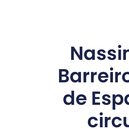
Nassi
Barrei
de Esp
circ