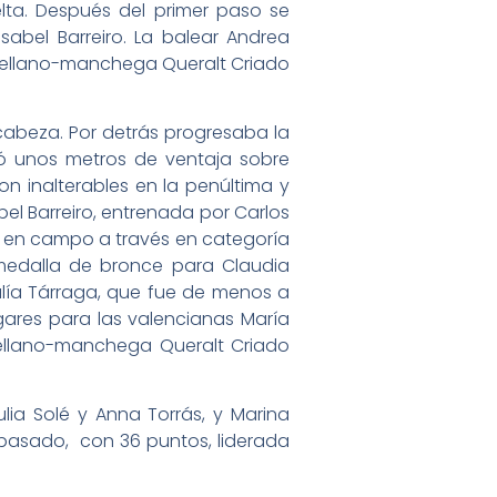
elta. Después del primer paso se
sabel Barreiro. La balear Andrea
astellano-manchega Queralt Criado
cabeza. Por detrás progresaba la
mó unos metros de ventaja sobre
on inalterables en la penúltima y
abel Barreiro, entrenada por Carlos
o en campo a través en categoría
medalla de bronce para Claudia
salía Tárraga, que fue de menos a
gares para las valencianas María
tellano-manchega Queralt Criado
lia Solé y Anna Torrás, y Marina
o pasado, con 36 puntos, liderada