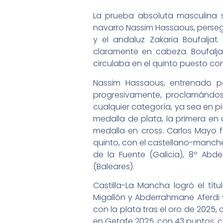
La prueba absoluta masculina s
navarro Nassim Hassaous, persegu
y el andaluz Zakaria Boufaljat
claramente en cabeza. Boufalja
circulaba en el quinto puesto co
Nassim Hassaous, entrenado p
progresivamente, proclamándos
cualquier categoría, ya sea en pis
medalla de plata, la primera en 
medalla en cross. Carlos Mayo fu
quinto, con el castellano-manche
de la Fuente (Galicia), 8º Abd
(Baleares).
Castilla-La Mancha logró el tí
Migallón y Abderrahmane Aferdi
con la plata tras el oro de 2025,
en Getafe 2025, con 43 puntos, 