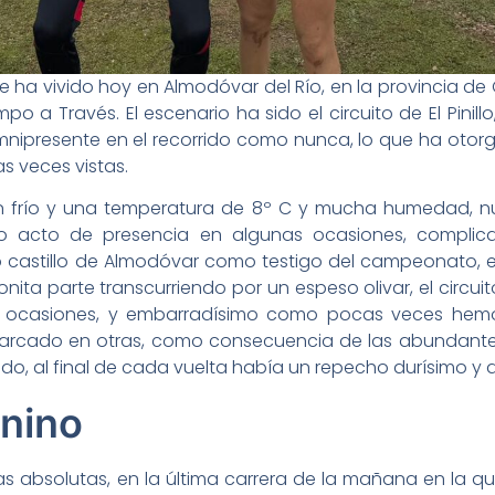
 ha vivido hoy en Almodóvar del Río, en la provincia de
 Través. El escenario ha sido el circuito de El Pinillo
mnipresente en el recorrido como nunca, lo que ha otor
s veces vistas.
on frío y una temperatura de 8º C y mucha humedad,
echo acto de presencia en algunas ocasiones, complic
astillo de Almodóvar como testigo del campeonato, el ci
onita parte transcurriendo por un espeso olivar, el circu
ocasiones, y embarradísimo como pocas veces hemos 
rcado en otras, como consecuencia de las abundantes ll
do, al final de cada vuelta había un repecho durísimo y di
nino
tas absolutas, en la última carrera de la mañana en la q