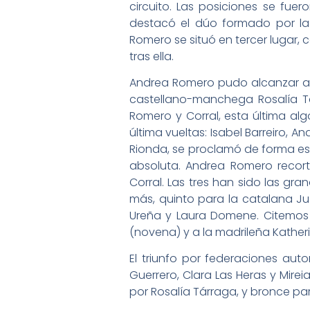
circuito. Las posiciones se fue
destacó el dúo formado por la c
Romero se situó en tercer lugar,
tras ella.
Andrea Romero pudo alcanzar a C
castellano-manchega Rosalía Tá
Romero y Corral, esta última alg
última vueltas: Isabel Barreiro, A
Rionda, se proclamó de forma es
absoluta. Andrea Romero recor
Corral. Las tres han sido las gr
más, quinto para la catalana Ju
Ureña y Laura Domene. Citemos 
(novena) y a la madrileña Kather
El triunfo por federaciones aut
Guerrero, Clara Las Heras y Mire
por Rosalía Tárraga, y bronce pa