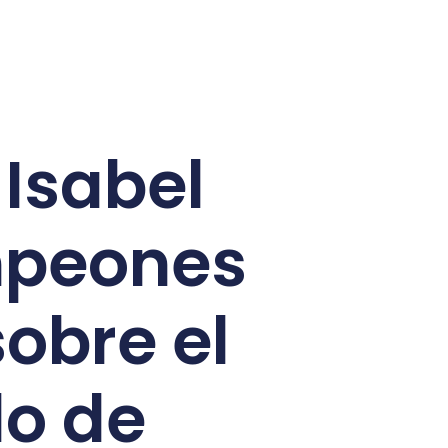
Isabel
mpeones
obre el
do de