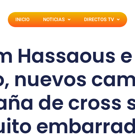
INICIO
NOTICIAS
DIRECTOS TV
m Hassaous e 
ro, nuevos ca
aña de cross s
uito embarra