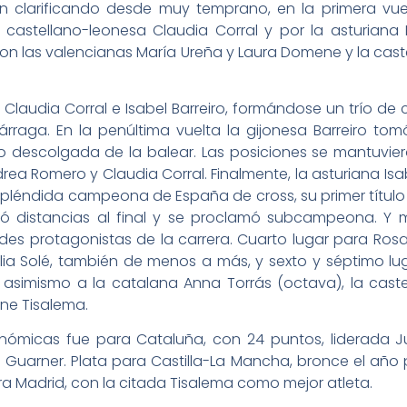
ron clarificando desde muy temprano, en la primera vu
astellano-leonesa Claudia Corral y por la asturiana I
 con las valencianas María Ureña y Laura Domene y la c
laudia Corral e Isabel Barreiro, formándose un trío de 
rraga. En la penúltima vuelta la gijonesa Barreiro to
o descolgada de la balear. Las posiciones se mantuvier
ndrea Romero y Claudia Corral. Finalmente, la asturiana Is
pléndida campeona de España de cross, su primer títul
tó distancias al final y se proclamó subcampeona. Y 
andes protagonistas de la carrera. Cuarto lugar para Ro
lia Solé, también de menos a más, y sexto y séptimo lu
asimismo a la catalana Anna Torrás (octava), la cas
ine Tisalema.
onómicas fue para Cataluña, con 24 puntos, liderada Ju
ia Guarner. Plata para Castilla-La Mancha, bronce el añ
ra Madrid, con la citada Tisalema como mejor atleta.