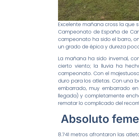
Excelente mañana cross la que se
Campeonato de España de Campo a
campeonato ha sido el barro, o
un grado de épica y dureza poca
La mañana ha sido invernal, c
cierto viento; la lluvia ha h
campeonato. Con el majestuoso c
duro para los atletas. Con una b
embarrado, muy embarrado en 
llegada) y completamente encha
rematar lo complicado del recorri
Absoluto feme
8.741 metros afrontaron las atle