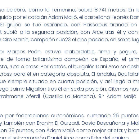
e celebró, como la femenina, sobre 8.741 metros. En 
ido por el catalán Àdam Maijó, el castellano-leonés Dan
. El grupo se fue estirando, con Hassaous tirando e
t subió a la segunda posición, con Arce tras él y con
n Ciro Martín, campeón sub23 el año pasado, en sexto lug
or Marcos Peón, estuvo inabordable, firme y seguro
e de forma brillantísima campeón de España, el prim
ta, ruta o cross. Por detrás, el burgalés Dani Arce se desh
cross para él en categoría absoluta. El andaluz Boufalj
e siempre situado en cuarta posición, y así llegó a me
go Jaime Migallón tras él en sexta posición. Citemos hast
errahmane Aferdi (Castilla-La Mancha), 9º Àdam Maijó 
tulo por federaciones autonómicas, sumando 26 puntos,
 y también con Brahim El Ourzadi, David Bascuñana y M
 con 39 puntos, con Àdam Maijó como mejor atleta; y bron
con el subcampeón Daniel Arce como líder del equipo.