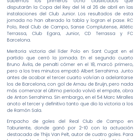
sabemos los primeros ocho clasificados que
disputarán la Copa del Rey del 14 al 26 de abril en las
instalaciones del Club Junior. Los resultados de esta
jornada no han alterado la tabla y logran el pase: RC
Polo, Real Club de Campo, Sanse Complutense, Atlétic
Terrassa, Club Egara, Junior, CD Terrassa y FC
Barcelona.
Meritoria victoria del líder Polo en Sant Cugat en el
partido que cerró la jornada. En el segundo cuarto
Bruno Ávila, de penalti córner en el 18, marcó primero,
pero a los tres minutos empató Albert Serrahima. Junto
antes de acabar el tercer cuarto volvían a adelantarse
los de Barcelona, con gol de Arnau de Bruijn, pero nada
más comenzar el último periodo volvió el empate, obra
de Anton Serrahima. Sin embargo, en el 54 Marc Miralles
anoto el tercer y definitivo tanto que dio la victoria a los
de Ramón Sala.
Empacho de goles del Real Club de Campo en
Taburiente, donde ganó por 2-10 con la actuación
destacada de Thijs Van Pelt, autor de cuatro goles. Para