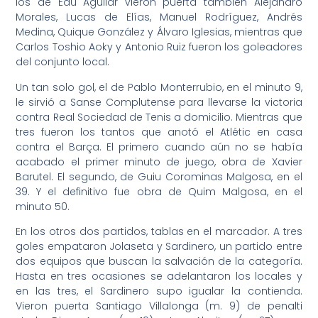
los de Edu Aguilar vieron puerta también Alejandro
Morales, Lucas de Elías, Manuel Rodríguez, Andrés
Medina, Quique González y Álvaro Iglesias, mientras que
Carlos Toshio Aoky y Antonio Ruiz fueron los goleadores
del conjunto local.
Un tan solo gol, el de Pablo Monterrubio, en el minuto 9,
le sirvió a Sanse Complutense para llevarse la victoria
contra Real Sociedad de Tenis a domicilio. Mientras que
tres fueron los tantos que anotó el Atlétic en casa
contra el Barça. El primero cuando aún no se había
acabado el primer minuto de juego, obra de Xavier
Barutel. El segundo, de Guiu Corominas Malgosa, en el
39. Y el definitivo fue obra de Quim Malgosa, en el
minuto 50.
En los otros dos partidos, tablas en el marcador. A tres
goles empataron Jolaseta y Sardinero, un partido entre
dos equipos que buscan la salvación de la categoría.
Hasta en tres ocasiones se adelantaron los locales y
en las tres, el Sardinero supo igualar la contienda.
Vieron puerta Santiago Villalonga (m. 9) de penalti