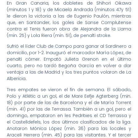
En Gran Canaria, los dobletes de Shihori Oikawa
(minutos 1 y 18) y de Micaela Andrada (minutos 47y 51)
le dieron la victoria a las de Eugenio Paulón, mientras
que, en Santander, los goles de Sanse Complutense
contra el Tenis fueron obra de Alejandra de la Llama
(min. 25) y Lola Riera (min. 51), de penalti stroke.
Sufrió el líder Club de Campo para ganar al Sardinero a
domicilio, por 1-2. Inauguró el marcador María López, de
penalti córner. Empató Julieta Grenon en el último
cuarto, pero no tardó Begoña García en volver a dar
ventaja a las de Madrid y los tres puntos volaron de La
Albericia.
Tres empates se vieron el fin de semana. El sábado,
Polo y Atlétic a un gol, el de Mare Eefje Agterberg (min.
18) por parte de las de Barcelona y el de María Torrent
(min. 41) por las de Terrassa. También a un gol, pero el
domingo, empataron en les Pedritxes el CD Terrassa y
el Castelldefels, los dos últimos clasificados de la liga.
Anotaron Mónica López (min. 36) para las locales y
Araceli Herrera (min. 45) para las visitantes. Y el tercer