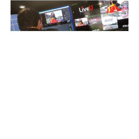
En nuestra empresa, invertimos continuamente en
tecnología de punta para mejorar las retransmisiones
deportivas. Nuestro equipo de expertos técnicos trabaja
incansablemente para garantizar que cada detalle sea
capturado con precisión y transmitido con la máxima
calidad a través de nuestros canales digitales. Utilizamos
equipos de última generación, como cámaras de alta
definición, sistemas de transmisión en tiempo real y
plataformas interactivas, para ofrecer a nuestros
espectadores una experiencia inmersiva y envolvente. Como
pioneros en el uso de la tecnología aplicada a las
retransmisiones deportivas, estamos constantemente
explorando nuevas soluciones y adoptando las últimas
tendencias para llevar a nuestros espectadores al corazón de
la acción, dondequiera que estén.