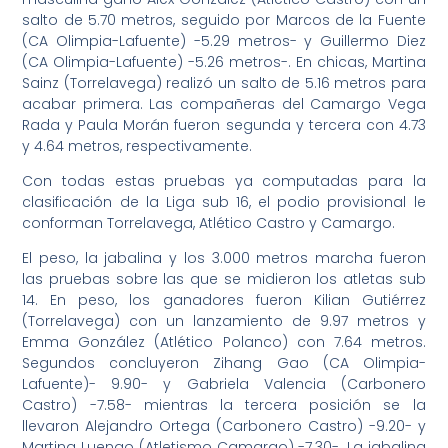
salto de 5.70 metros, seguido por Marcos de la Fuente
(CA Olimpia-Lafuente) -5.29 metros- y Guillermo Diez
(CA Olimpia-Lafuente) -5.26 metros-. En chicas, Martina
Sainz (Torrelavega) realizó un salto de 5.16 metros para
acabar primera. Las compañeras del Camargo Vega
Rada y Paula Morán fueron segunda y tercera con 4.73
y 4.64 metros, respectivamente.
Con todas estas pruebas ya computadas para la
clasificación de la Liga sub 16, el podio provisional le
conforman Torrelavega, Atlético Castro y Camargo.
El peso, la jabalina y los 3.000 metros marcha fueron
las pruebas sobre las que se midieron los atletas sub
14. En peso, los ganadores fueron Kilian Gutiérrez
(Torrelavega) con un lanzamiento de 9.97 metros y
Emma González (Atlético Polanco) con 7.64 metros.
Segundos concluyeron Zihang Gao (CA Olimpia-
Lafuente)- 9.90- y Gabriela Valencia (Carbonero
Castro) -7.58- mientras la tercera posición se la
llevaron Alejandro Ortega (Carbonero Castro) -9.20- y
Martina Luengo (Atletismo Camargo) -7.30-. La jabalina