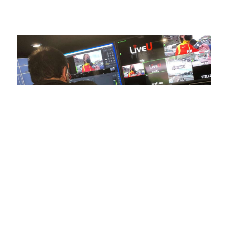
estamos comprometidos en ofrecer contenido deportivo de
alta calidad, transformando la forma en que disfrutas y te
conectas con tus deportes favoritos.
En nuestra empresa, invertimos continuamente en
tecnología de punta para mejorar las retransmisiones
deportivas. Nuestro equipo de expertos técnicos trabaja
incansablemente para garantizar que cada detalle sea
capturado con precisión y transmitido con la máxima
calidad a través de nuestros canales digitales. Utilizamos
equipos de última generación, como cámaras de alta
definición, sistemas de transmisión en tiempo real y
plataformas interactivas, para ofrecer a nuestros
espectadores una experiencia inmersiva y envolvente. Como
pioneros en el uso de la tecnología aplicada a las
retransmisiones deportivas, estamos constantemente