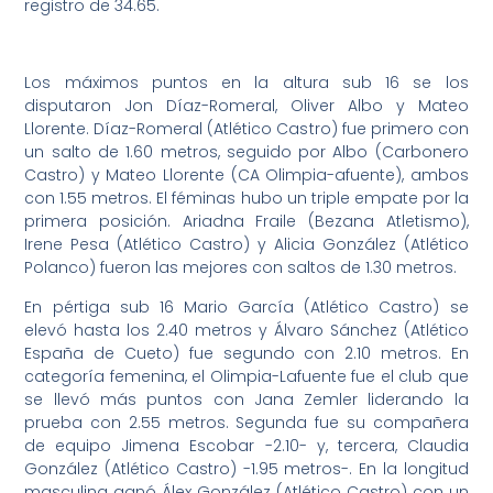
registro de 34.65.
Los máximos puntos en la altura sub 16 se los
disputaron Jon Díaz-Romeral, Oliver Albo y Mateo
Llorente. Díaz-Romeral (Atlético Castro) fue primero con
un salto de 1.60 metros, seguido por Albo (Carbonero
Castro) y Mateo Llorente (CA Olimpia-afuente), ambos
con 1.55 metros. El féminas hubo un triple empate por la
primera posición. Ariadna Fraile (Bezana Atletismo),
Irene Pesa (Atlético Castro) y Alicia González (Atlético
Polanco) fueron las mejores con saltos de 1.30 metros.
En pértiga sub 16 Mario García (Atlético Castro) se
elevó hasta los 2.40 metros y Álvaro Sánchez (Atlético
España de Cueto) fue segundo con 2.10 metros. En
categoría femenina, el Olimpia-Lafuente fue el club que
se llevó más puntos con Jana Zemler liderando la
prueba con 2.55 metros. Segunda fue su compañera
de equipo Jimena Escobar -2.10- y, tercera, Claudia
González (Atlético Castro) -1.95 metros-. En la longitud
masculina ganó Álex González (Atlético Castro) con un