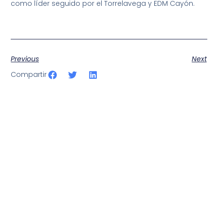
como líder seguido por el Torrelavega y EDM Cayón.
Resultados
Previous
Next
Compartir
SportPublic
Somos líderes indiscutibles en el mundo de la televisión
digital deportiva. En nuestra empresa, nos enorgullece
ofrecer retransmisiones deportivas de última generación,
respaldadas por una tecnología de vanguardia. Nuestro
compromiso con la innovación y la excelencia nos ha
posicionado como referentes en la aplicación de tecnología
avanzada para brindar experiencias visuales y auditivas sin
igual a nuestros espectadores. Desde emocionantes
competiciones en vivo hasta resúmenes destacados,