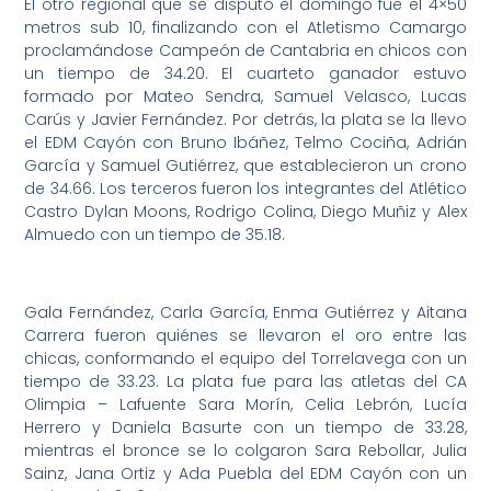
El otro regional que se disputó el domingo fue el 4×50
metros sub 10, finalizando con el Atletismo Camargo
proclamándose Campeón de Cantabria en chicos con
un tiempo de 34.20. El cuarteto ganador estuvo
formado por Mateo Sendra, Samuel Velasco, Lucas
Carús y Javier Fernández. Por detrás, la plata se la llevo
el EDM Cayón con Bruno Ibáñez, Telmo Cociña, Adrián
García y Samuel Gutiérrez, que establecieron un crono
de 34.66. Los terceros fueron los integrantes del Atlético
Castro Dylan Moons, Rodrigo Colina, Diego Muñiz y Alex
Almuedo con un tiempo de 35.18.
Gala Fernández, Carla García, Enma Gutiérrez y Aitana
Carrera fueron quiénes se llevaron el oro entre las
chicas, conformando el equipo del Torrelavega con un
tiempo de 33.23. La plata fue para las atletas del CA
Olimpia – Lafuente Sara Morín, Celia Lebrón, Lucía
Herrero y Daniela Basurte con un tiempo de 33.28,
mientras el bronce se lo colgaron Sara Rebollar, Julia
Sainz, Jana Ortiz y Ada Puebla del EDM Cayón con un