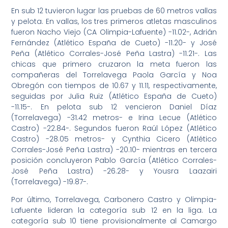
En sub 12 tuvieron lugar las pruebas de 60 metros vallas
y pelota. En vallas, los tres primeros atletas masculinos
fueron Nacho Viejo (CA Olimpia-Lafuente) -11.02-, Adrián
Fernández (Atlético España de Cueto) -11.20- y José
Peña (Atlético Corrales-José Peña Lastra) -11.21-. Las
chicas que primero cruzaron la meta fueron las
compañeras del Torrelavega Paola García y Noa
Obregón con tiempos de 10.67 y 11.11, respectivamente,
seguidas por Julia Ruiz (Atlético España de Cueto)
-11.15-. En pelota sub 12 vencieron Daniel Díaz
(Torrelavega) -31.42 metros- e Irina Lecue (Atlético
Castro) -22.84-. Segundos fueron Raúl López (Atlético
Castro) -28.05 metros- y Cynthia Cicero (Atlético
Corrales-José Peña Lastra) -20.10- mientras en tercera
posición concluyeron Pablo García (Atlético Corrales-
José Peña Lastra) -26.28- y Yousra Laazairi
(Torrelavega) -19.87-.
Por último, Torrelavega, Carbonero Castro y Olimpia-
Lafuente lideran la categoría sub 12 en la liga. La
categoría sub 10 tiene provisionalmente al Camargo