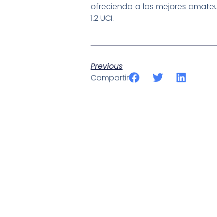
ofreciendo a los mejores amateur
1.2 UCI.
Previous
Compartir
SportPublic
Somos líderes indiscutibles en el mundo de la televisión d
ofrecer retransmisiones deportivas de última generación, 
compromiso con la innovación y la excelencia nos ha posi
tecnología avanzada para brindar experiencias visuales y 
emocionantes competiciones en vivo hasta resúmenes de
contenido deportivo de alta calidad, transformando la form
favoritos.