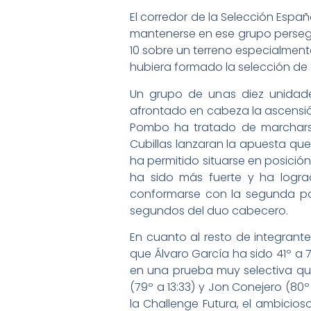
El corredor de la Selección Esp
mantenerse en ese grupo persegui
10 sobre un terreno especialmen
hubiera formado la selección de 
Un grupo de unas diez unidades,
afrontado en cabeza la ascensión
Pombo ha tratado de marcharse
Cubillas lanzaran la apuesta que 
ha permitido situarse en posición d
ha sido más fuerte y ha lograd
conformarse con la segunda posi
segundos del duo cabecero.
En cuanto al resto de integrant
que Álvaro García ha sido 41º a 
en una prueba muy selectiva qu
(79º a 13:33) y Jon Conejero (80
la Challenge Futura, el ambicio