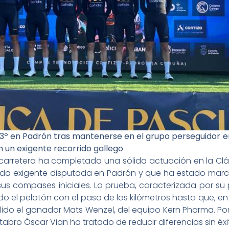
o 13º en Padrón tras mantenerse en el grupo perseguidor 
n un exigente recorrido gallego
carretera ha completado una sólida actuación en la Cl
nada exigente disputada en Padrón y que ha estado marca
sus compases iniciales. La prueba, caracterizada por su
o el pelotón con el paso de los kilómetros hasta que, en
ido el ganador Mats Wenzel, del equipo Kern Pharma. Po
abro Óscar Vian ha tratado de reducir diferencias sin éxi