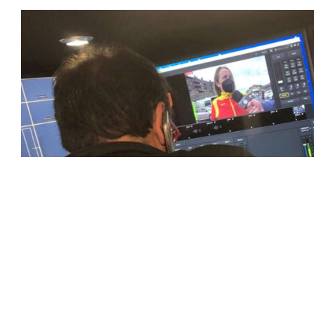
En nuestra empresa, invertimos continuamente en tecnolog
deportivas. Nuestro equipo de expertos técnicos trabaja i
capturado con precisión y transmitido con la máxima calida
equipos de última generación, como cámaras de alta defini
plataformas interactivas, para ofrecer a nuestros espect
pioneros en el uso de la tecnología aplicada a las retran
explorando nuevas soluciones y adoptando las últimas ten
corazón de la acción, dondequiera que estén.