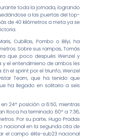
urante toda la jornada, logrando
quedándose a las puertas del top-
ás de 40 kilómetros a meta ya se
ictoria.
ris, Cubillas, Pombo o Bilyi, ha
lómetros. Sobre sus rampas, Tomás
para que poco después Wenzel y
rza y el entendimieno de ambos les
 En el sprint por el triunfo, Wenzel
ovistar Team, que ha tenido que
e ha llegado en solitario a seis
en 24ª posición a 6:50, mientras
oan Roca ha terminado 60º a 7:36,
tros. Por su parte, Hugo Pradas
do nacional en la segunda cita de
ar el campo élite-sub23 nacional