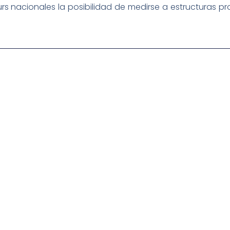
s nacionales la posibilidad de medirse a estructuras pr
igital deportiva. En nuestra empresa, nos enorgullece
respaldadas por una tecnología de vanguardia. Nuestro
cionado como referentes en la aplicación de
auditivas sin igual a nuestros espectadores. Desde
stacados, estamos comprometidos en ofrecer
a en que disfrutas y te conectas con tus deportes