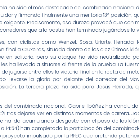
añola ha sido el más destacado del combinado nacional d
dor y firmando finalmente una meritoria 13ª posición, 
te exigente. Precisamente, esa dureza provocó que con m
corredores que a la postre han terminado jugándose la v
 con ciclistas como Wenzel, Sosa, Uriarte, Herrada, Ma
 final a Cruxeiras, situada dentro de los diez últimos ki
 en solitario, pero su ataque ha sido neutralizado 
les ha llevado a situarse al frente de la prueba. La fue
e jugarse entre ellos la victoria final en la recta de meta.
o llevarse la gloria por delante del corredor del M
ción. La tercera plaza ha sido para Jesús Herrada, qu
es del combinado nacional, Gabriel Ibáñez ha concluido 
7:21 tras dejarse ver en distintos momentos de carrera. J
e ha ido acumulando desgaste con el paso de los kilóme
º a 14:54) han completado la participación del combina
so proyecto impulsado por la RFEC que pretende potenci