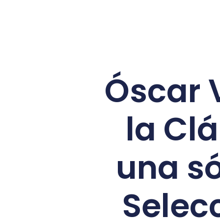
Óscar V
la Cl
una só
Selec