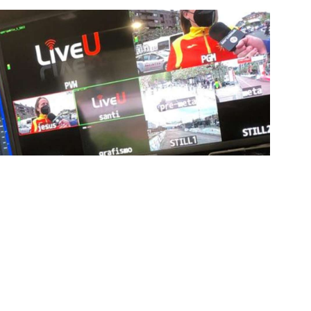
ía de punta para mejorar las retransmisiones
ncansablemente para garantizar que cada detalle sea
d a través de nuestros canales digitales. Utilizamos
ción, sistemas de transmisión en tiempo real y
adores una experiencia inmersiva y envolvente. Como
smisiones deportivas, estamos constantemente
dencias para llevar a nuestros espectadores al