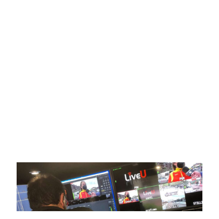
SportPublic
Somos líderes indiscutibles en el mundo de la televisión
digital deportiva. En nuestra empresa, nos enorgullece
ofrecer retransmisiones deportivas de última generación,
respaldadas por una tecnología de vanguardia. Nuestro
compromiso con la innovación y la excelencia nos ha
posicionado como referentes en la aplicación de tecnología
avanzada para brindar experiencias visuales y auditivas sin
igual a nuestros espectadores. Desde emocionantes
competiciones en vivo hasta resúmenes destacados,
estamos comprometidos en ofrecer contenido deportivo de
alta calidad, transformando la forma en que disfrutas y te
conectas con tus deportes favoritos.