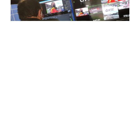
En nuestra empresa, invertimos continuamente en
tecnología de punta para mejorar las retransmisiones
deportivas. Nuestro equipo de expertos técnicos trabaja
incansablemente para garantizar que cada detalle sea
capturado con precisión y transmitido con la máxima
calidad a través de nuestros canales digitales. Utilizamos
equipos de última generación, como cámaras de alta
definición, sistemas de transmisión en tiempo real y
plataformas interactivas, para ofrecer a nuestros
espectadores una experiencia inmersiva y envolvente. Como
pioneros en el uso de la tecnología aplicada a las
retransmisiones deportivas, estamos constantemente
explorando nuevas soluciones y adoptando las últimas
tendencias para llevar a nuestros espectadores al corazón de
la acción, dondequiera que estén.