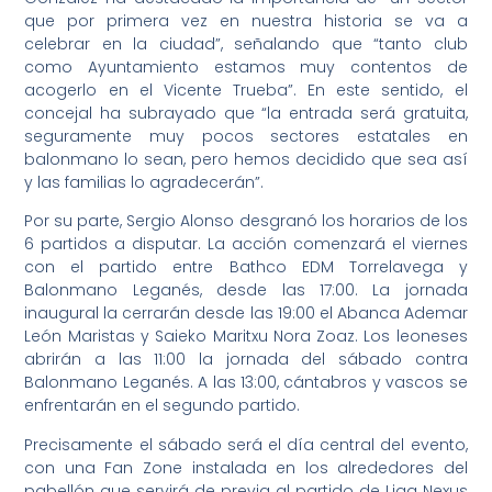
que por primera vez en nuestra historia se va a
celebrar en la ciudad”, señalando que “tanto club
como Ayuntamiento estamos muy contentos de
acogerlo en el Vicente Trueba”. En este sentido, el
concejal ha subrayado que “la entrada será gratuita,
seguramente muy pocos sectores estatales en
balonmano lo sean, pero hemos decidido que sea así
y las familias lo agradecerán”.
Por su parte, Sergio Alonso desgranó los horarios de los
6 partidos a disputar. La acción comenzará el viernes
con el partido entre Bathco EDM Torrelavega y
Balonmano Leganés, desde las 17:00. La jornada
inaugural la cerrarán desde las 19:00 el Abanca Ademar
León Maristas y Saieko Maritxu Nora Zoaz. Los leoneses
abrirán a las 11:00 la jornada del sábado contra
Balonmano Leganés. A las 13:00, cántabros y vascos se
enfrentarán en el segundo partido.
Precisamente el sábado será el día central del evento,
con una Fan Zone instalada en los alrededores del
pabellón que servirá de previa al partido de Liga Nexus