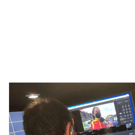
SportPublic
Somos líderes indiscutibles en el mundo de la televisión d
ofrecer retransmisiones deportivas de última generación, 
compromiso con la innovación y la excelencia nos ha posi
tecnología avanzada para brindar experiencias visuales y 
emocionantes competiciones en vivo hasta resúmenes de
contenido deportivo de alta calidad, transformando la form
favoritos.