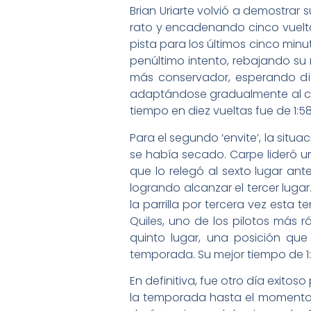
Brian Uriarte volvió a demostrar 
rato y encadenando cinco vueltas
pista para los últimos cinco min
penúltimo intento, rebajando su 
más conservador, esperando diez 
adaptándose gradualmente al circ
tiempo en diez vueltas fue de 1:58
Para el segundo ‘envite’, la sit
se había secado. Carpe lideró un
que lo relegó al sexto lugar a
logrando alcanzar el tercer lugar
la parrilla por tercera vez esta
Quiles, uno de los pilotos más r
quinto lugar, una posición que
temporada. Su mejor tiempo de 1:4
En definitiva, fue otro día exito
la temporada hasta el momento gr