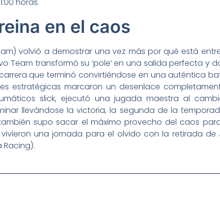
1:00 horas.
eina en el caos
m) volvió a demostrar una vez más por qué está entre 
ovo Team transformó su ‘pole’ en una salida perfecta y d
arrera que terminó convirtiéndose en una auténtica batall
iones estratégicas marcaron un desenlace completamen
neumáticos slick, ejecutó una jugada maestra al cam
rminar llevándose la victoria, la segunda de la tempor
ambién supo sacar el máximo provecho del caos para 
s vivieron una jornada para el olvido con la retirada de 
 Racing).