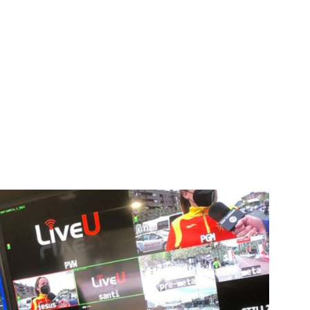
igital deportiva. En nuestra empresa, nos enorgullece
respaldadas por una tecnología de vanguardia. Nuestro
cionado como referentes en la aplicación de
auditivas sin igual a nuestros espectadores. Desde
stacados, estamos comprometidos en ofrecer
a en que disfrutas y te conectas con tus deportes