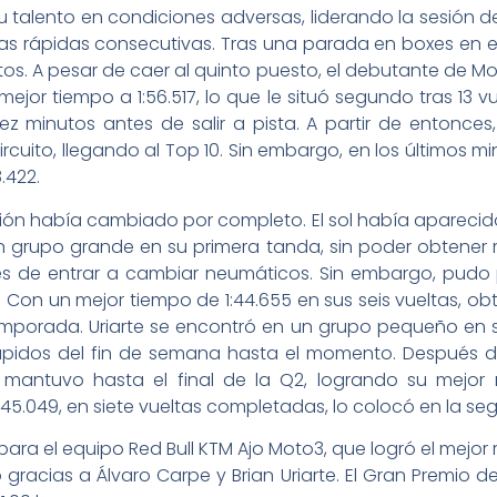
su talento en condiciones adversas, liderando la sesión 
 rápidas consecutivas. Tras una parada en boxes en el 
utos. A pesar de caer al quinto puesto, el debutante de M
mejor tiempo a 1:56.517, lo que le situó segundo tras 13
minutos antes de salir a pista. A partir de entonces, 
uito, llegando al Top 10. Sin embargo, en los últimos min
.422.
uación había cambiado por completo. El sol había apareci
 grupo grande en su primera tanda, sin poder obtener r
ntes de entrar a cambiar neumáticos. Sin embargo, pudo
. Con un mejor tiempo de 1:44.655 en sus seis vueltas, obt
 temporada. Uriarte se encontró en un grupo pequeño en
ápidos del fin de semana hasta el momento. Después de u
 mantuvo hasta el final de la Q2, logrando su mejor r
5.049, en siete vueltas completadas, lo colocó en la segun
so para el equipo Red Bull KTM Ajo Moto3, que logró el mej
acias a Álvaro Carpe y Brian Uriarte. El Gran Premio d