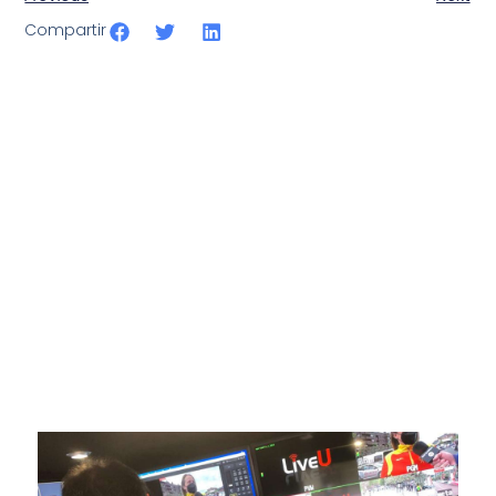
Compartir
SportPublic
Somos líderes indiscutibles en el mundo de la televisión
digital deportiva. En nuestra empresa, nos enorgullece
ofrecer retransmisiones deportivas de última generación,
respaldadas por una tecnología de vanguardia. Nuestro
compromiso con la innovación y la excelencia nos ha
posicionado como referentes en la aplicación de tecnología
avanzada para brindar experiencias visuales y auditivas sin
igual a nuestros espectadores. Desde emocionantes
competiciones en vivo hasta resúmenes destacados,
estamos comprometidos en ofrecer contenido deportivo de
alta calidad, transformando la forma en que disfrutas y te
conectas con tus deportes favoritos.