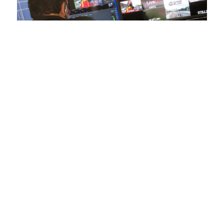
En nuestra empresa, invertimos continuamente en
tecnología de punta para mejorar las retransmisiones
deportivas. Nuestro equipo de expertos técnicos trabaja
incansablemente para garantizar que cada detalle sea
capturado con precisión y transmitido con la máxima
calidad a través de nuestros canales digitales. Utilizamos
equipos de última generación, como cámaras de alta
definición, sistemas de transmisión en tiempo real y
plataformas interactivas, para ofrecer a nuestros
espectadores una experiencia inmersiva y envolvente. Como
pioneros en el uso de la tecnología aplicada a las
retransmisiones deportivas, estamos constantemente
explorando nuevas soluciones y adoptando las últimas
tendencias para llevar a nuestros espectadores al corazón de
la acción, dondequiera que estén.