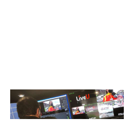
SportPublic
Somos líderes indiscutibles en el mundo de la televisión
digital deportiva. En nuestra empresa, nos enorgullece
ofrecer retransmisiones deportivas de última generación,
respaldadas por una tecnología de vanguardia. Nuestro
compromiso con la innovación y la excelencia nos ha
posicionado como referentes en la aplicación de tecnología
avanzada para brindar experiencias visuales y auditivas sin
igual a nuestros espectadores. Desde emocionantes
competiciones en vivo hasta resúmenes destacados,
estamos comprometidos en ofrecer contenido deportivo de
alta calidad, transformando la forma en que disfrutas y te
conectas con tus deportes favoritos.
En nuestra empresa, invertimos continuamente en