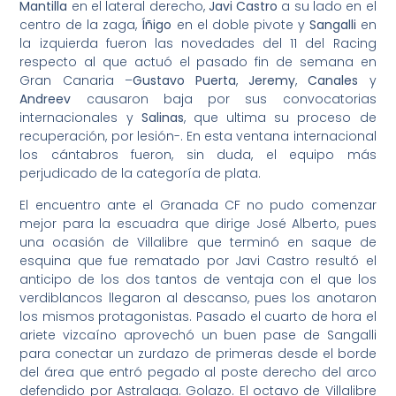
Mantilla
en el lateral derecho,
Javi Castro
a su lado en el
centro de la zaga,
Íñigo
en el doble pivote y
Sangalli
en
la izquierda fueron las novedades del 11 del Racing
respecto al que actuó el pasado fin de semana en
Gran Canaria –
Gustavo Puerta
,
Jeremy
,
Canales
y
Andreev
causaron baja por sus convocatorias
internacionales y
Salinas
, que ultima su proceso de
recuperación, por lesión-. En esta ventana internacional
los cántabros fueron, sin duda, el equipo más
perjudicado de la categoría de plata.
El encuentro ante el Granada CF no pudo comenzar
mejor para la escuadra que dirige José Alberto, pues
una ocasión de Villalibre que terminó en saque de
esquina que fue rematado por Javi Castro resultó el
anticipo de los dos tantos de ventaja con el que los
verdiblancos llegaron al descanso, pues los anotaron
los mismos protagonistas. Pasado el cuarto de hora el
ariete vizcaíno aprovechó un buen pase de Sangalli
para conectar un zurdazo de primeras desde el borde
del área que entró pegado al poste derecho del arco
defendido por Astralaga. Golazo. El octavo de Villalibre