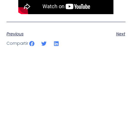
Previous
Next
Compartir
SportPublic
Somos líderes indiscutibles en el mundo de la televisión
digital deportiva. En nuestra empresa, nos enorgullece
ofrecer retransmisiones deportivas de última generación,
respaldadas por una tecnología de vanguardia. Nuestro
compromiso con la innovación y la excelencia nos ha
posicionado como referentes en la aplicación de tecnología
avanzada para brindar experiencias visuales y auditivas sin
igual a nuestros espectadores. Desde emocionantes
competiciones en vivo hasta resúmenes destacados,
estamos comprometidos en ofrecer contenido deportivo de