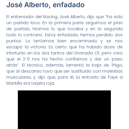
José Alberto, enfadado
El entrenador del Racing, José Alberto, dijo que “ha sido
un partido loco. En la primera parte seguimos el plan
de partido, hicimos lo que tocaba y en la segunda
todo lo contrario. Estoy enfadado, hemos perdido dos
puntos. Lo teníamos bien encaminado y se nos
escapó la victoria. Es cierto que ha habido dosis de
infortunio en los dos tantos del Granada CF, pero creo
que el 2-0 nos ha hecho confiarnos y dar un paso
atrás”. El técnico, además, lamentó la baja de Íñigo,
que al descanso tuvo que ser sustituido con molestias
musculares, y dijo que, para él, la entrada de Faye a
Mantilla era tarjeta roja.