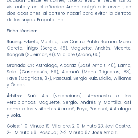
ocasión desde el córner, Ezkieta evitó el tercer tanto
visitante y en el añadido Arana obligó a intervenir, en
dos ocasiones, al portero nazarí para evitar la derrota
de los suyos. Empate final.
Ficha técnica:
Racing:
Ezkieta, Mantilla, Javi Castro, Pablo Ramón, Mario
García; Íñigo (Sergio, 46), Maguette, Andrés, Vicente,
Sangalli (Suleiman,76); Villalibre (Arana, 60).
Granada CF:
Astralaga, Alcaraz (José Arnaiz, 46), Lama,
Sola (Casadesús, 89), Alemañ (Manu Trigueros, 83),
Faye (Gagnidze, 87), Pascual, Sergio Ruiz, Diallo, Williams
y Óscar.
Árbitro:
Saúl Ais (valenciano). Amonesto a los
verdiblancos Maguette, Sergio, Andrés y Mantilla, así
como a los visitantes Alemañ, Faye, Pascual, Astralaga
y Sola.
Goles:
1-0. Minuto 19. Villalibre; 2-0. Minuto 23. Javi Castro;
2-1. Minuto 56. Pascual; 2-2. Minuto 67. José Arnaiz.