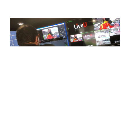
alta calidad, transformando la forma en que disfrutas y te
conectas con tus deportes favoritos.
En nuestra empresa, invertimos continuamente en
tecnología de punta para mejorar las retransmisiones
deportivas. Nuestro equipo de expertos técnicos trabaja
incansablemente para garantizar que cada detalle sea
capturado con precisión y transmitido con la máxima
calidad a través de nuestros canales digitales. Utilizamos
equipos de última generación, como cámaras de alta
definición, sistemas de transmisión en tiempo real y
plataformas interactivas, para ofrecer a nuestros
espectadores una experiencia inmersiva y envolvente. Como
pioneros en el uso de la tecnología aplicada a las
retransmisiones deportivas, estamos constantemente
explorando nuevas soluciones y adoptando las últimas