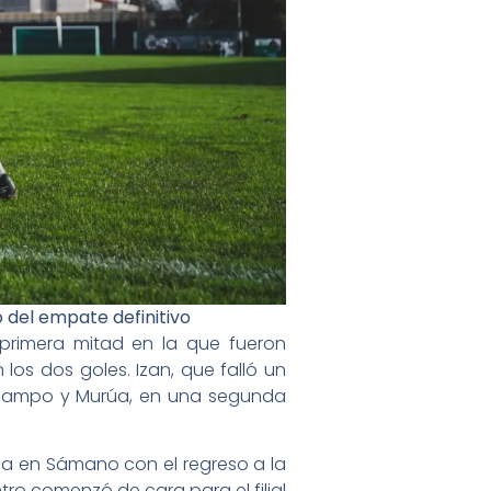
o del empate definitivo
primera mitad en la que fueron
los dos goles. Izan, que falló un
o campo y Murúa, en una segunda
na en Sámano con el regreso a la
entro comenzó de cara para el filial