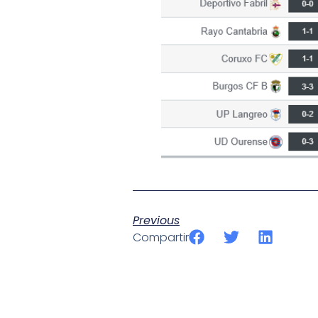
Previous
Compartir
SportPublic