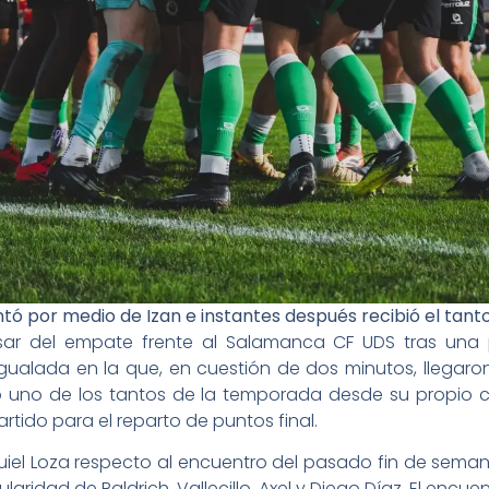
lantó por medio de Izan e instantes después recibió el tant
ar del empate frente al Salamanca CF UDS tras una 
alada en la que, en cuestión de dos minutos, llegaron 
irmó uno de los tantos de la temporada desde su propi
artido para el reparto de puntos final.
iel Loza respecto al encuentro del pasado fin de sema
ularidad de Baldrich, Vallecillo, Axel y Diego Díaz. El encu