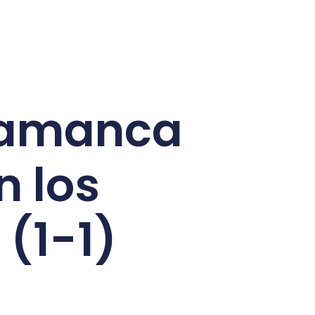
lamanca
n los
 (1-1)