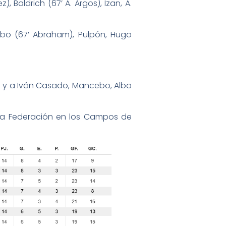
 Baldrich (67’ A. Argos), Izan, A.
cebo (67’ Abraham), Pulpón, Hugo
a; y a Iván Casado, Mancebo, Alba
da Federación en los Campos de