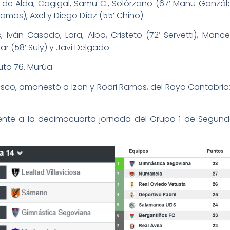
de Alda, Cagigal, Samu C., Solórzano (67’ Manu González),
 Ramos), Axel y Diego Díaz (55’ Chino)
Iván Casado, Lara, Alba, Cristeto (72’ Servetti), Man
ar (58’ Suly) y Javi Delgado
to 76. Murúa.
vasco, amonestó a Izan y Rodri Ramos, del Rayo Cantabri
ente a la decimocuarta jornada del Grupo 1 de Segun