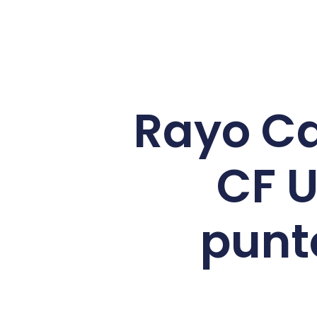
Rayo C
CF U
punto