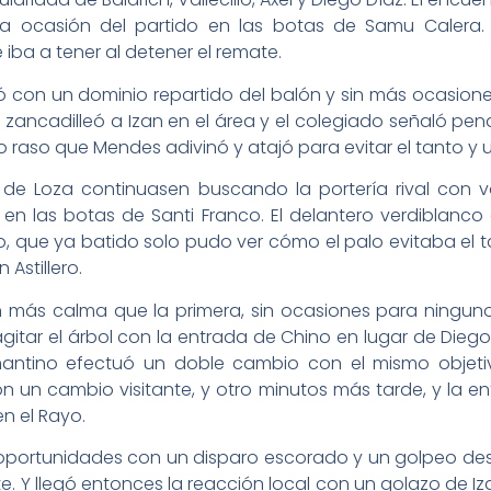
era ocasión del partido en las botas de Samu Calera.
ba a tener al detener el remate.
ó con un dominio repartido del balón y sin más ocasione
e zancadilleó a Izan en el área y el colegiado señaló penal
 raso que Mendes adivinó y atajó para evitar el tanto y 
os de Loza continuasen buscando la portería rival con
en las botas de Santi Franco. El delantero verdiblanco
o, que ya batido solo pudo ver cómo el palo evitaba el ta
Astillero.
ás calma que la primera, sin ocasiones para ninguno
gitar el árbol con la entrada de Chino en lugar de Dieg
mantino efectuó un doble cambio con el mismo objeti
on un cambio visitante, y otro minutos más tarde, y la
en el Rayo.
oportunidades con un disparo escorado y un golpeo desd
. Y llegó entonces la reacción local con un golazo de Iz