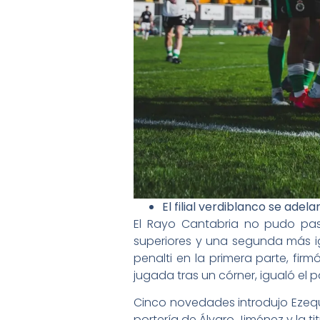
El filial verdiblanco se ade
El Rayo Cantabria no pudo pas
superiores y una segunda más igu
penalti en la primera parte, f
jugada tras un córner, igualó el p
Cinco novedades introdujo Ezequ
portería de Álvaro Jiménez y la tit